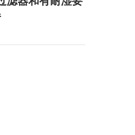
过滤器和有耐湿要
器