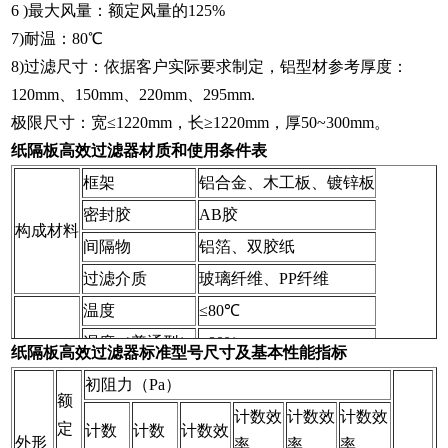
6 )最大风量：额定风量的125%
7)耐温：80℃
8)过滤尺寸：依据客户实际要求制定，铝型材参考厚度：
120mm、150mm、220mm、295mm.
极限尺寸：宽≤1220mm，长≥1220mm，厚50~300mm。
纸隔板高效过滤器材质和使用条件表
框架
铝合金、木工板、镀锌板
密封胶
AB胶
构成材料
间隔物
铝箔、双胶纸
过滤介质
玻璃纤维、PP纤维
温度
≤80℃
湿度（普通型）
≤80%
纸隔板高效过滤器标准型号尺寸及基本性能指标
使用条件
湿度(防湿型)
≤100%
初阻力（Pa）
额
阻力
≤500Pa
计数效
计数效
计数效
定
计数
计数
计数效
外形
率
率
率