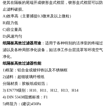
使其在隔板的尾端开成锲形盒式褶层，锲形盒式褶层可以防
止滤料破损。
A)效率高（主要捕捉0.3微米及以上微粒）
B)阻力低
C)容尘量高
D)风速均匀
纸隔板高效过滤器用途
：适用于各种特别的洁净室的终端过
滤以及各种局部净化设备，如洁净工作台层流罩等环境空气
净化。
纸隔板高效过滤器性能
1)框架：铝合金或镀锌铁以及不锈钢框
2)滤料：超细玻璃纤维纸
分隔材质：胶板纸或铝箔；
3) EN779级别：H10、H11、H12、H13、H14
4) DIN 53438阻燃标准：F1
5)终阻力：(建议)450Pa