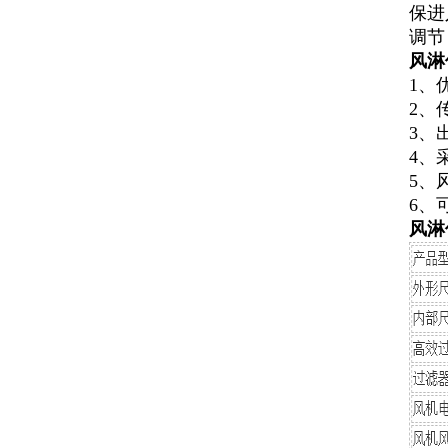
保进
调节
风淋
1、
2、
3、
4、
5、
6、
风淋