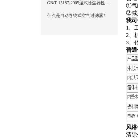
GB/T 15187-2005湿式除尘器性能测定方法
①气
②减
什么是自动卷绕式空气过滤器?
我司
1、
2、
3、
普通
风淋
清除