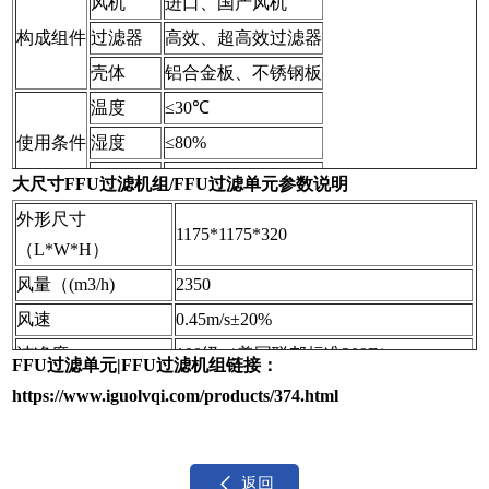
风机
进口、国产风机
构成组件
过滤器
高效、超高效过滤器
壳体
铝合金板、不锈钢板
温度
≤30℃
使用条件
湿度
≤80%
回风压力
1个大气压
大尺寸FFU过滤机组/FFU过滤单元参数说明
外形尺寸
1175*1175*320
（L*W*H）
风量（(m3/h)
2350
风速
0.45m/s±20%
洁净度
100级（美国联邦标准209E）
FFU过滤单元|FFU过滤机组链接：
HEPA效率
99.999%@0.3μm
https://www.iguolvqi.com/products/374.html
HEPA尺寸
1175*1170*70
(测试点距离下1m，风速
噪声
返回