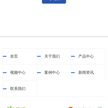
0.35m/s) <52db
砂光不锈钢板/铝合金/钢板喷塑/覆铝锌
壳体材质
板
电源
230VAC 50HZ
功率
245W
重量
35KG
首页
关于我们
产品中心
视频中心
案例中心
新闻资讯
联系我们