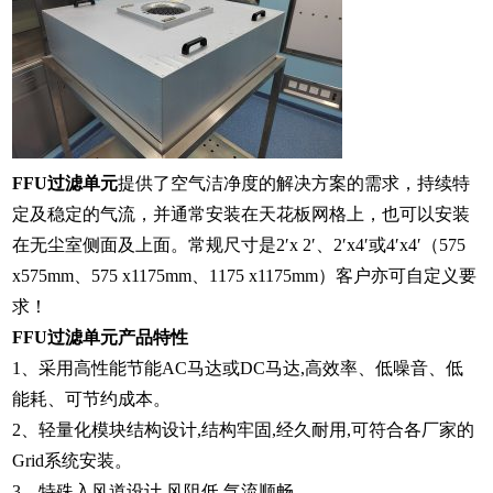
FFU过滤单元
提供了空气洁净度的解决方案的需求，持续特
定及稳定的气流，并通常安装在天花板网格上，也可以安装
在无尘室侧面及上面。常规尺寸是2′x 2′、2′x4′或4′x4′（575
x575mm、575 x1175mm、1175 x1175mm）客户亦可自定义要
求！
FFU过滤单元产品特性
1、采用高性能节能AC马达或DC马达,高效率、低噪音、低
能耗、可节约成本。
2、轻量化模块结构设计,结构牢固,经久耐用,可符合各厂家的
Grid系统安装。
3、特殊入风道设计,风阻低,气流顺畅。