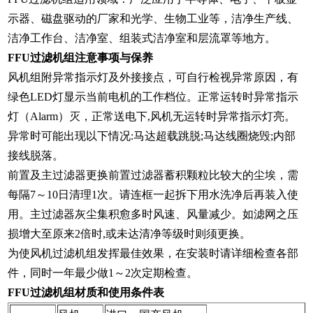
示器、磁盘驱动的厂家和光学、生物工业等，洁净生产线、
洁净工作台、洁净室、组装式洁净室和层流罩等地方。
FFU过滤机组注意事项与保养
风机组附异常指示灯及外接接点，可自行检视异常原因，有
绿色LED灯显示当前电机的工作档位。正常运转时异常指示
灯（Alarm）灭，正常送电下,风机无运转时异常指示灯亮。
异常时可能出现以下情况:马达超载跳脱;马达线圈烧毁;内部
接线脱落。
前置及主过滤器更换前置过滤器蓄积颗粒比较大的尘埃，需
每隔7～10日清理1次。请连框一起拆下用水洗净后再装入使
用。主过滤器灰尘集积愈多时风速、风量减少。如滤网之压
损增大至原来2倍时,或未达清净等级时则须更换。
为使风机过滤机组发挥最佳效果，在安装时请详细检查各部
件，同时一年最少做1～2次定期检查。
FFU过滤机组材质和使用条件表