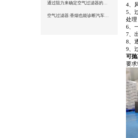
通过阻力来确定空气过滤器的掌握合适的使用周期及更换时间
4、
5、
空气过滤器:香烟也能诊断汽车故障?
处理
6、
7、
8、
9、过
可抛
要求