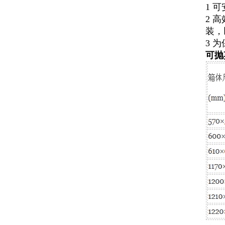
1 
2 
装，
3 
可抛