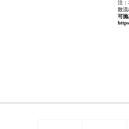
注：
散流
可抛
http