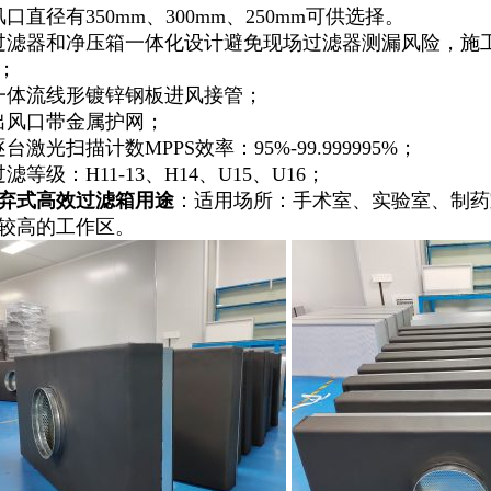
风口直径有350mm、300mm、250mm可供选择。
过滤器和净压箱一体化设计避免现场过滤器测漏风险，施
；
一体流线形镀锌钢板进风接管；
出风口带金属护网；
逐台激光扫描计数MPPS效率：95%-99.999995%；
滤等级：H11-13、H14、U15、U16；
弃式高效过滤箱用途
：适用场所：手术室、实验室、制药
较高的工作区。