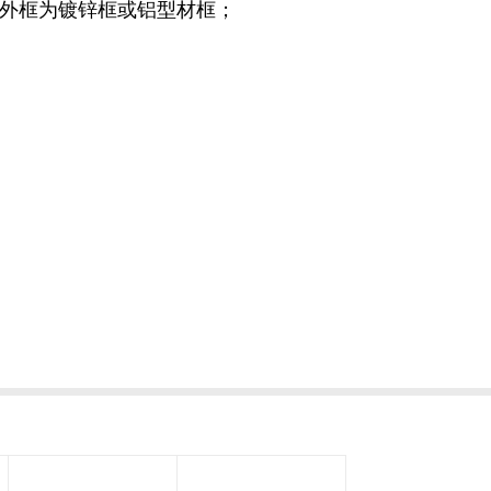
外框为镀锌框或铝型材框；