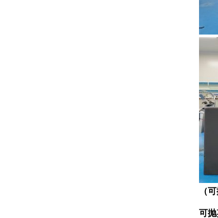
（可
可抛