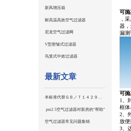
新风增压箱
可抛
，采
耐高温高效空气过滤器
器，
尼龙空气过滤网
漏测
V型密皱式过滤器
鸟笼式中效过滤器
最新文章
可抛
本标准代替ＧＢ／Ｔ１４２９５—１９９３《空气过滤器》。
1、
框体
pm2.5空气过滤器对新房的“帮助”
2、
放便
空气过滤器常见问题集锦
3、