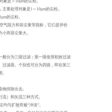
象是＞10µm的尘粒。
主要处理对象是1～10µm的尘粒。
µm的尘粒。
、空气阻力和容尘量等指标，它们是评价
力小而容尘量大。
一般分为三级过滤：第一级使用初效过滤
）过滤器。个别也可分为四级，即在第三
用。
染物排除出去。
行流）和矢流三种方式。
尘均匀扩散而被“冲淡”。