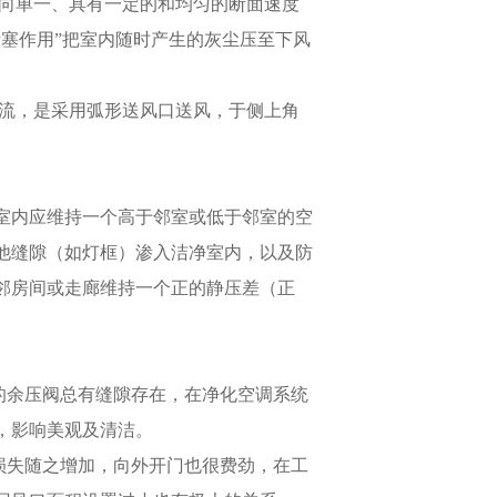
流向单一、具有一定的和均匀的断面速度
塞作用”把室内随时产生的灰尘压至下风
。
斜流，是采用弧形送风口送风，于侧上角
室内应维持一个高于邻室或低于邻室的空
他缝隙（如灯框）渗入洁净室内，以及防
邻房间或走廊维持一个正的静压差（正
的余压阀总有缝隙存在，在净化空调系统
，影响美观及清洁。
损失随之增加，向外开门也很费劲，在工