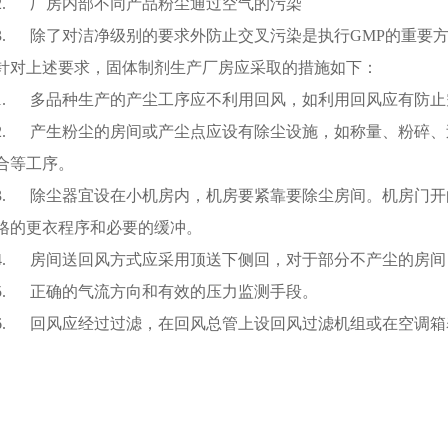
2. 厂房内部不同产品粉尘通过空气的污染
3. 除了对洁净级别的要求外防止交叉污染是执行GMP的重要
针对上述要求，固体制剂生产厂房应采取的措施如下：
1. 多品种生产的产尘工序应不利用回风，如利用回风应有防
2. 产生粉尘的房间或产尘点应设有除尘设施，如称量、粉碎
合等工序。
3. 除尘器宜设在小机房内，机房要紧靠要除尘房间。机房门
格的更衣程序和必要的缓冲。
4. 房间送回风方式应采用顶送下侧回，对于部分不产尘的房
5. 正确的气流方向和有效的压力监测手段。
6. 回风应经过过滤，在回风总管上设回风过滤机组或在空调