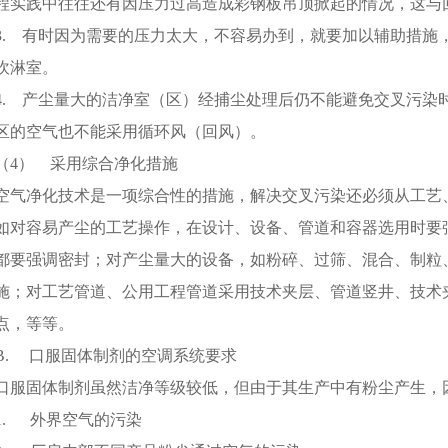
程实践中往往还有因压力过高造成彩钢板吊顶掀起的情况，这与
3. 有时因为需要的压力太大，不容易办到，就要加以辅助措施
吹淋室。
4. 产尘量大的洁净室（区）经捕尘处理后仍不能避免交叉污染
区的空气也不能采用循环风（回风）。
（4） 采用综合净化措施
空气净化技术是一项综合性的措施，解决交叉污染还必须从工艺
如对容易产尘的工艺操作，在设计、设备、管道和容器选用时要
都要强调密封；对产尘量大的设备，如粉碎、过筛、混合、制粒
施；对工艺管道、公用工程管道采用技术夹层、管道竖井、技术
点，等等。
B. 口服固体制剂的空调系统要求
口服固体制剂虽然洁净等级较低，但由于其生产中有粉尘产生，
1. 外界空气的污染