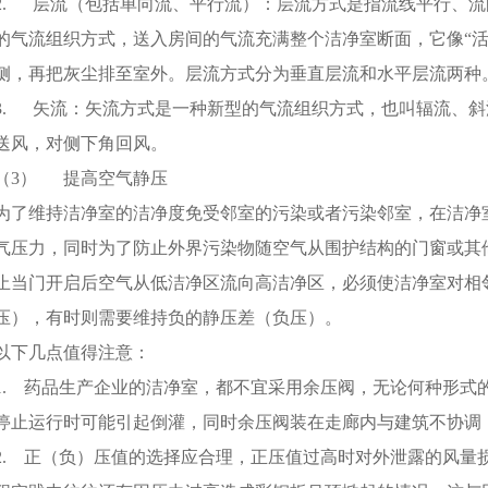
2. 层流（包括单向流、平行流）：层流方式是指流线平行、
的气流组织方式，送入房间的气流充满整个洁净室断面，它像“活
侧，再把灰尘排至室外。层流方式分为垂直层流和水平层流两种
3. 矢流：矢流方式是一种新型的气流组织方式，也叫辐流、
送风，对侧下角回风。
（3） 提高空气静压
为了维持洁净室的洁净度免受邻室的污染或者污染邻室，在洁净
气压力，同时为了防止外界污染物随空气从围护结构的门窗或其
止当门开启后空气从低洁净区流向高洁净区，必须使洁净室对相
压），有时则需要维持负的静压差（负压）。
以下几点值得注意：
1. 药品生产企业的洁净室，都不宜采用余压阀，无论何种形式
停止运行时可能引起倒灌，同时余压阀装在走廊内与建筑不协调
2. 正（负）压值的选择应合理，正压值过高时对外泄露的风量