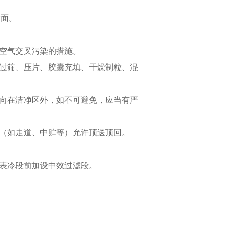
方面。
止空气交叉污染的措施。
、过筛、压片、胶囊充填、干燥制粒、混
开向在洁净区外，如不可避免，应当有严
间（如走道、中贮等）允许顶送顶回。
箱表冷段前加设中效过滤段。