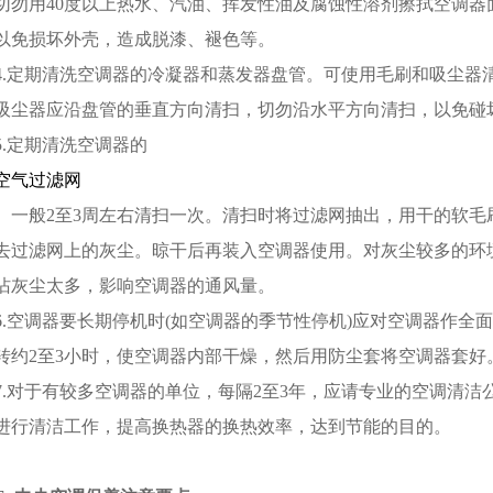
切勿用40度以上热水、汽油、挥发性油及腐蚀性溶剂擦拭空调
以免损坏外壳，造成脱漆、褪色等。
4.定期清洗空调器的冷凝器和蒸发器盘管。可使用毛刷和吸尘器
吸尘器应沿盘管的垂直方向清扫，切勿沿水平方向清扫，以免碰
5.定期清洗空调器的
空气过滤网
。一般2至3周左右清扫一次。清扫时将过滤网抽出，用干的软
去过滤网上的灰尘。晾干后再装入空调器使用。对灰尘较多的环
沾灰尘太多，影响空调器的通风量。
6.空调器要长期停机时(如空调器的季节性停机)应对空调器作全
转约2至3小时，使空调器内部干燥，然后用防尘套将空调器套好
7.对于有较多空调器的单位，每隔2至3年，应请专业的空调清
进行清洁工作，提高换热器的换热效率，达到节能的目的。