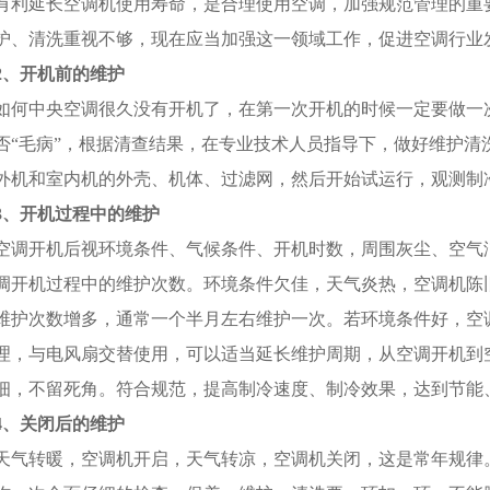
有利延长空调机使用寿命，是合理使用空调，加强规范管理的重
护、清洗重视不够，现在应当加强这一领域工作，促进空调行业
2、开机前的维护
如何中央空调很久没有开机了，在第一次开机的时候一定要做一次
否“毛病”，根据清查结果，在专业技术人员指导下，做好维护清
外机和室内机的外壳、机体、过滤网，然后开始试运行，观测制
3、开机过程中的维护
空调开机后视环境条件、气候条件、开机时数，周围灰尘、空气
调开机过程中的维护次数。环境条件欠佳，天气炎热，空调机陈
维护次数增多，通常一个半月左右维护一次。若环境条件好，空
理，与电风扇交替使用，可以适当延长维护周期，从空调开机到
细，不留死角。符合规范，提高制冷速度、制冷效果，达到节能
4、关闭后的维护
天气转暖，空调机开启，天气转凉，空调机关闭，这是常年规律