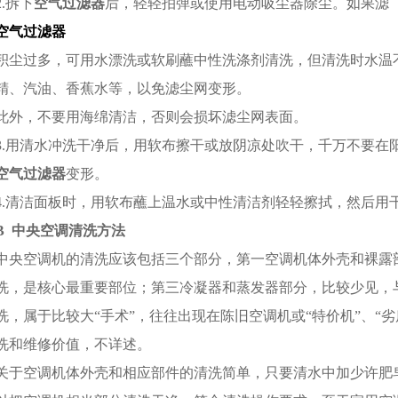
2.拆下
空气过滤器
后，轻轻拍弹或使用电动吸尘器除尘。如果滤
空气过滤器
积尘过多，可用水漂洗或软刷蘸中性洗涤剂清洗，但清洗时水温不
精、汽油、香蕉水等，以免滤尘网变形。
此外，不要用海绵清洁，否则会损坏滤尘网表面。
3.用清水冲洗干净后，用软布擦干或放阴凉处吹干，千万不要在
空气过滤器
变形。
4.清洁面板时，用软布蘸上温水或中性清洁剂轻轻擦拭，然后用
B 中央空调清洗方法
中央空调机的清洗应该包括三个部分，第一空调机体外壳和裸露
洗，是核心最重要部位；第三冷凝器和蒸发器部分，比较少见，
洗，属于比较大“手术”，往往出现在陈旧空调机或“特价机”、“
洗和维修价值，不详述。
关于空调机体外壳和相应部件的清洗简单，只要清水中加少许肥