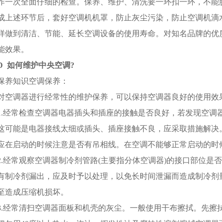
作一次全面仔细的检查。保养、维护、清洗要一环扣一环，不能
成上述环节后，套好空调机机罩，防止灰尘污染，防止空调机滴
样做到清洁、节能、延长空调设备的使用寿命。对知名品牌的优
能效果。
D
如何维护中央空调?
保养知识空调保养：
对空调器进行经常性的维护保养，可以保持空调器良好的使用效
1.经常检查空调器电器插头和插座的接触是否良好，若发现空调
这可能是电器接线太细或插头、插座接触不良，应采取措施解决。
应在启动的时候注意是否有吊相线。在空调不能够正常启动的时
2.经常观察空调器制冷剂管路(主要指分体空调器)的接口部位是
有制冷剂漏出，应及时予以处理，以免长时间泄漏而造成制冷剂量
至造成压缩机损坏。
3.经常清扫空调器面板和机壳的灰尘。一般使用干布擦拭。先擦