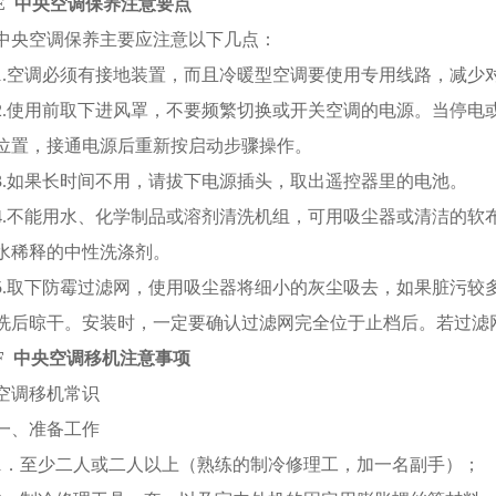
E 中央
空调保养注意要点
中央空调保养主要应注意以下几点：
1.空调必须有接地装置，而且冷暖型空调要使用专用线路，减少
2.使用前取下进风罩，不要频繁切换或开关空调的电源。当停电
位置，接通电源后重新按启动步骤操作。
3.如果长时间不用，请拔下电源插头，取出遥控器里的电池。
4.不能用水、化学制品或溶剂清洗机组，可用吸尘器或清洁的软
水稀释的中性洗涤剂。
5.取下防霉过滤网，使用吸尘器将细小的灰尘吸去，如果脏污较
洗后晾干。安装时，一定要确认过滤网完全位于止档后。若过滤
F 中央
空调移机注意事项
空调移机常识
一、准备工作
1．至少二人或二人以上（熟练的制冷修理工，加一名副手）；