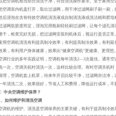
以把空调机相当部分清洗干净，符合清洗操作要求。至于家用空
把空调室内机盖打开，取出过滤网，用干净过滤网刷子刷一刷，
然后浸泡在含有特效空调机清洗液或自制清洗液或洗洁精和肥皂粉
过滤网肮脏度而定，浸泡完用瓶刷轻轻刷过滤网，让每个滤孔清
擦干，检查完好无损，把过滤网安装到机体后，视运行是否正常
家用空调机清洗有利提高制冷效率；有利提高制冷效果，有利延
效果，有利用户身体健康，效果比“健康空调机”更健康、更理想
空调行业的多年实践证明，空调机每年清洗2—3次最佳。通常
洗一次，空调关机时清洗一次，这样比较合理。有时空调关机时
清理，空调机套上机罩，待来年开启比较干净，过滤网亦洁净，
一年清洗二次，效果很好，节省人工和费用，降低运行成本，不
C 中央
空调维护保养？
1、如何维护和清洗空调
空调机的维护、清洗是空调保养的主要关键，有利于提高制冷效