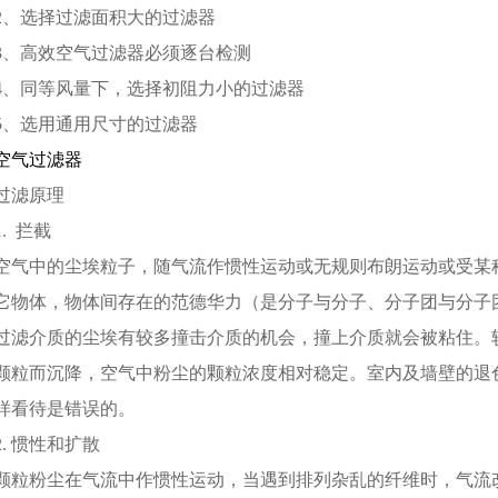
2、选择过滤面积大的过滤器
3、高效空气过滤器必须逐台检测
4、同等风量下，选择初阻力小的过滤器
5、选用通用尺寸的过滤器
空气过滤器
过滤原理
1. 拦截
空气中的尘埃粒子，随气流作惯性运动或无规则布朗运动或受某
它物体，物体间存在的范德华力（是分子与分子、分子团与分子
过滤介质的尘埃有较多撞击介质的机会，撞上介质就会被粘住。
颗粒而沉降，空气中粉尘的颗粒浓度相对稳定。室内及墙壁的退
样看待是错误的。
2. 惯性和扩散
颗粒粉尘在气流中作惯性运动，当遇到排列杂乱的纤维时，气流