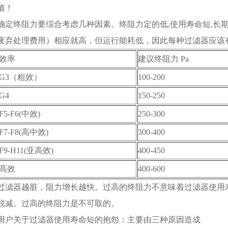
值！
确定终阻力要综合考虑几种因素。终阻力定的低,使用寿命短,长
废弃处理费用）相应就高，但运行能耗低，因此每种过滤器应该
效率
建议终阻力 Pa
G3（粗效）
100-200
G4
150-250
F5-F6(中效)
250-300
F7-F8(高中效)
300-400
F9-H11(亚高效)
400-450
高效
400-600
过滤器越脏，阻力增长越快。过高的终阻力不意味着过滤器使用
锐减。过高的终阻力是不可取的。
用户关于过滤器使用寿命短的抱怨：主要由三种原因造成