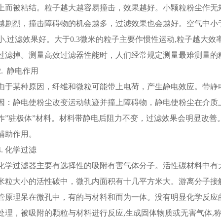
上而被粘结。粒子越大越容易撞击，效果越好。小颗粒粉尘作无
越剧烈，撞击障碍物的机会越多，过滤效果也会越好。空气中小于
小,过滤效果好。大于0.3微米的粒子主要作惯性运动,粒子越大
过滤掉。测量高效过滤器性能时，人们经常规定测量最难测量的
2. 静电作用
由于某种原因，纤维和微粒可能带上电荷，产生静电效应。带静
因：静电使粉尘改变运动轨迹并撞上障碍物，静电使粉尘在介质
作”驻极体”材料。材料带静电后阻力不变，过滤效果会明显改善
辅助作用。
4. 化学过滤
化学过滤器主要有选择性的吸附有害气体分子。活性碳材料中有
米粒大小的活性碳中，微孔内面积有十几平方米大。游离分子接
管原理呆在微孔中，有的与材料和而为一体。没有明显化学反应
处理，被吸附的颗粒与材料进行反应,生成固体物质或无害气体,