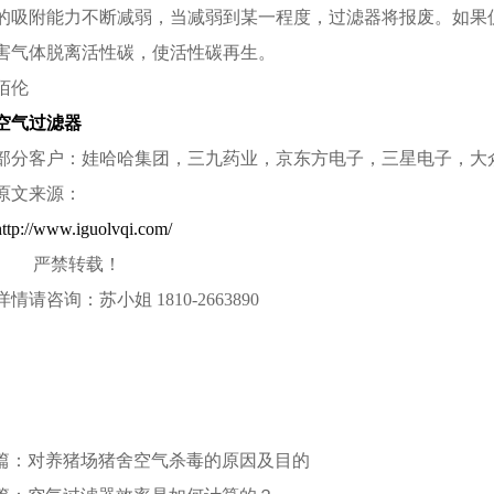
的吸附能力不断减弱，当减弱到某一程度，过滤器将报废。如果
害气体脱离活性碳，使活性碳再生。
佰伦
空气过滤器
部分客户：娃哈哈集团，三九药业，京东方电子，三星电子，大
原文来源：
http://www.iguolvqi.com/
严禁转载！
详情请咨询：苏小姐 1810-2663890
篇：对养猪场猪舍空气杀毒的原因及目的