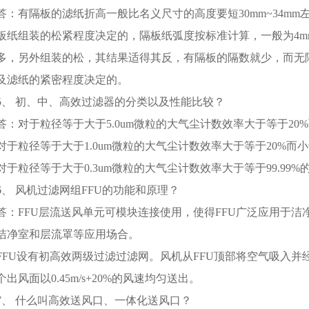
答：有隔板的滤纸折高一般比名义尺寸的高度要短30mm~34m
板纸组装的松紧程度决定的，隔板纸弧度按标准计算，一般为4mm
多，另外组装的松，其结果适得其反，有隔板的隔数就少，而无
及滤纸的紧密程度决定的。
5、 初、中、高效过滤器的分类以及性能比较？
答：对于粒径等于大于5.0um微粒的大气尘计数效率大于等于20
对于粒径等于大于1.0um微粒的大气尘计数效率大于等于20%而
对于粒径等于大于0.3um微粒的大气尘计数效率大于等于99.99
6、 风机过滤网组FFU的功能和原理？
答：FFU层流送风单元可模块连接使用，使得FFU广泛应用于
洁净室和层流罩等应用场合。
FFU设有初高效两级过滤过滤网。风机从FFU顶部将空气吸入
个出风面以0.45m/s+20%的风速均匀送出。
7、 什么叫高效送风口、一体化送风口？