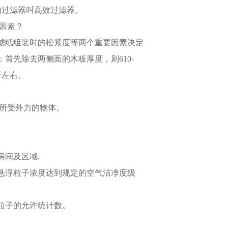
%的过滤器叫高效过滤器。
诸因素？
滤纸组装时的松紧度等两个重要因素决定
为：首先除去两侧面的木板厚度，则610-
2折左右。
时所受外力的物体。
。
间及区域.
悬浮粒子浓度达到规定的空气洁净度级
粒子的允许统计数。