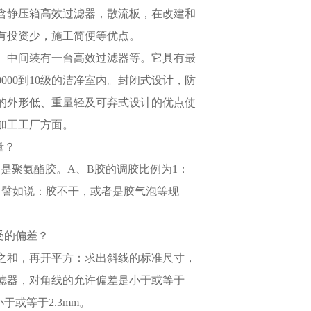
含静压箱高效过滤器，散流板，在改建和
有投资少，施工简便等优点。
、中间装有一台高效过滤器等。它具有最
000到10级的洁净室内。封闭式设计，防
的外形低、重量轻及可弃式设计的优点使
加工工厂方面。
量？
是聚氨酯胶。A、B胶的调胶比例为1：
，譬如说：胶不干，或者是胶气泡等现
受的偏差？
之和，再开平方：求出斜线的标准尺寸，
过滤器，对角线的允许偏差是小于或等于
于或等于2.3mm。