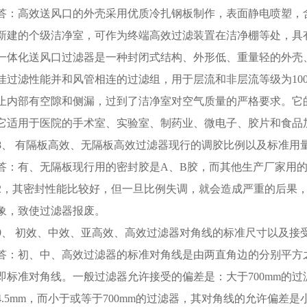
答：高效送风口的外壳采用优质冷扎钢板制作，表面静电喷塑，
新建的个级洁净室，可作为终端高效过滤装置在洁净棚等处，具
一体化送风口过滤器是一种封闭式结构、外形低、重量轻的外壳
佳过滤性能并和风管相连的过滤组，用于层流和非层流等级为100
止内部有空隙和侧漏，过到了洁净室对空气质量的严格要求。它
它适用于医院的手术室、实验室、制药业、微电子、胶片和食品
8、 有隔板高效、无隔板高效过滤器现行的调胶比例以及标准用
答：有、无隔板现行用的密封胶是A、B胶，而其他生产厂家用的
2，其密封性能比较好，但一旦比例失调，就会造成严重的后果
象，致使过滤器报废。
9、 初效、中效、亚高效、高效过滤器对角线的标准尺寸以及接
答：初、中、高效过滤器的标准对角线是由两直角边的分别平方
即标准对角线。一般过滤器允许接受的偏差是：大于700mm的
4.5mm，而小于或等于700mm的过滤器，其对角线的允许偏差是小