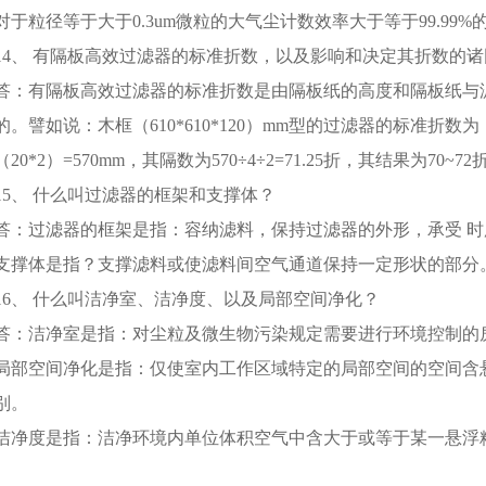
对于粒径等于大于0.3um微粒的大气尘计数效率大于等于99.99
14、 有隔板高效过滤器的标准折数，以及影响和决定其折数的
答：有隔板高效过滤器的标准折数是由隔板纸的高度和隔板纸与
的。譬如说：木框（610*610*120）mm型的过滤器的标准折数
（20*2）=570mm，其隔数为570÷4÷2=71.25折，其结果为70~7
15、 什么叫过滤器的框架和支撑体？
答：过滤器的框架是指：容纳滤料，保持过滤器的外形，承受 
支撑体是指？支撑滤料或使滤料间空气通道保持一定形状的部分
16、 什么叫洁净室、洁净度、以及局部空间净化？
答：洁净室是指：对尘粒及微生物污染规定需要进行环境控制的房
局部空间净化是指：仅使室内工作区域特定的局部空间的空间含
别。
洁净度是指：洁净环境内单位体积空气中含大于或等于某一悬浮