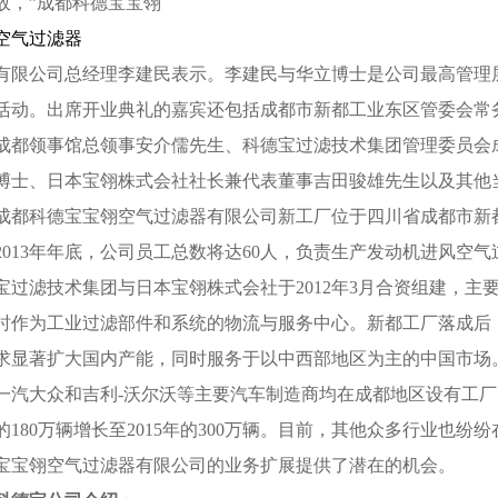
故，”成都科德宝宝翎
空气过滤器
有限公司总经理李建民表示。李建民与华立博士是公司最高管理
活动。出席开业典礼的嘉宾还包括成都市新都工业东区管委会常
成都领事馆总领事安介儒先生、科德宝过滤技术集团管理委员会
博士、日本宝翎株式会社社长兼代表董事吉田骏雄先生以及其他
成都科德宝宝翎空气过滤器有限公司新工厂位于四川省成都市新都
2013年年底，公司员工总数将达60人，负责生产发动机进风空
宝过滤技术集团与日本宝翎株式会社于2012年3月合资组建，
时作为工业过滤部件和系统的物流与服务中心。新都工厂落成后
求显著扩大国内产能，同时服务于以中西部地区为主的中国市场
一汽大众和吉利-沃尔沃等主要汽车制造商均在成都地区设有工厂。
的180万辆增长至2015年的300万辆。目前，其他众多行业也
宝宝翎空气过滤器有限公司的业务扩展提供了潜在的机会。