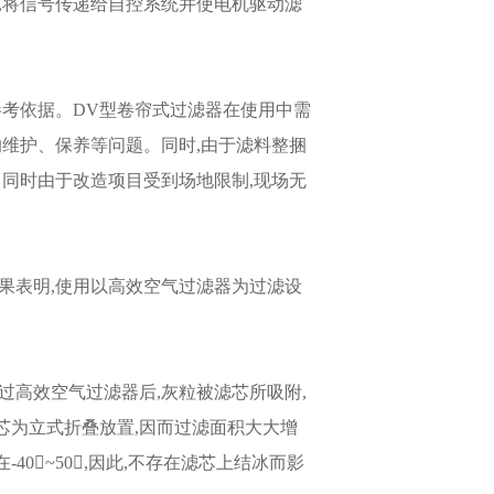
,将信号传递给自控系统并使电机驱动滤
参考依据。DV型卷帘式过滤器在使用中需
的维护、保养等问题。同时,由于滤料整捆
。同时由于改造项目受到场地限制,现场无
果表明,使用以高效空气过滤器为过滤设
过高效空气过滤器后,灰粒被滤芯所吸附,
芯为立式折叠放置,因而过滤面积大大增
󰀁~50󰀁,因此,不存在滤芯上结冰而影