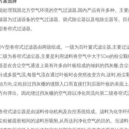
方案选择
能处理我国北方空气环境的空气过滤器,国内产品有许多种。主要
滤器为过滤设备的空气过滤器、袋式除尘器以及电除尘器等。目前
型卷帘式过滤器。
DV型卷帘式过滤器由两级组成。一级为百叶窗式滤尘器,主要过滤
二级为卷帘式滤尘器,主要是利用滤料将空气中大于5󰀁m的粉尘
器是在含尘空气通道上装有许多由叶板组成的倾斜的挡灰栅,含
分成多股气流,每股气流在通过叶板时会突然改变方向,这时,粉
动方向,尘粒掠过挡灰栅的缝隙入口而直接打到后面叶板的表面上
方向弹出。因此绕过挡灰栅的空气得以净化而流向第二级卷帘式
卷帘式滤尘器是由滤料传动机构及自控系统组成。滤料为化学纤
尘粒被疏密相间的滤料所吸附,从而达到净化空气的目的。当滤料