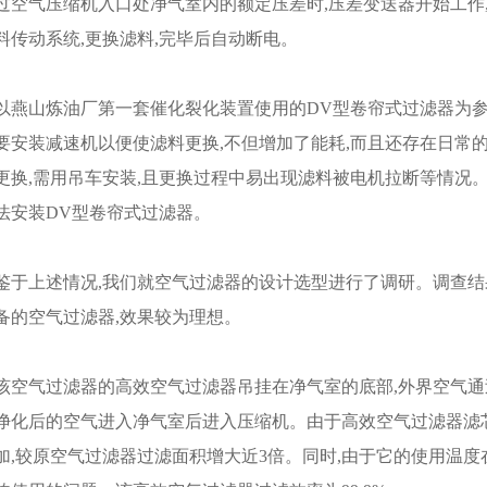
过空气压缩机入口处净气室内的额定压差时,压差变送器开始工作
料传动系统,更换滤料,完毕后自动断电。
以燕山炼油厂第一套催化裂化装置使用的DV型卷帘式过滤器为
要安装减速机以便使滤料更换,不但增加了能耗,而且还存在日常
更换,需用吊车安装,且更换过程中易出现滤料被电机拉断等情况
法安装DV型卷帘式过滤器。
鉴于上述情况,我们就空气过滤器的设计选型进行了调研。调查结
备的空气过滤器,效果较为理想。
该空气过滤器的高效空气过滤器吊挂在净气室的底部,外界空气通
净化后的空气进入净气室后进入压缩机。由于高效空气过滤器滤
加,较原空气过滤器过滤面积增大近3倍。同时,由于它的使用温度在-40