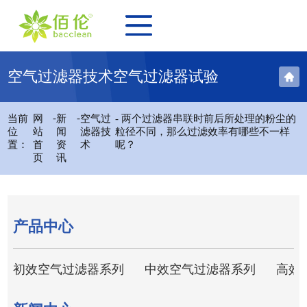
空气过滤器技术空气过滤器试验
-
-
当前
网
新
空气过
- 两个过滤器串联时前后所处理的粉尘的
位
站
闻
滤器技
粒径不同，那么过滤效率有哪些不一样
置：
首
资
术
呢？
页
讯
产品中心
初效空气过滤器系列
中效空气过滤器系列
高效