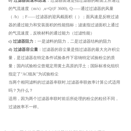
b)
过滤器面速和虑速
：过滤器面速是指过滤器的断面上所通过
的气流速度（m/s）,u=Q/(F 3600), Q——通过过滤器的风量
（ /h）；F——过滤器的迎风截面积（ ）；面风速是反映过滤
器的通过能力和安装面积的性能指标；滤速指过滤面积上通过
的气流速度，反映材料的通过能力（过滤性能）
c)
过滤器阻力
：一是滤料的阻力，二是过滤器结构的阻力
d)
过滤器容尘量
：过滤器的容尘量是指过滤器的最大允许积尘
量，是过滤器在特定条件试验条件下容纳特定试验粉尘的质
量；国内试验粉尘曾规定用黄土高原的浮土；国际标准化组织
指定了“AC细灰”为试验粉尘
当两个相同滤料的过滤器串联时,过滤器串联效率计算公式适用
吗？为什么？
适用，因为两个过滤器串联时前后所处理的粉尘的粒径不同，
过滤效率不一样。