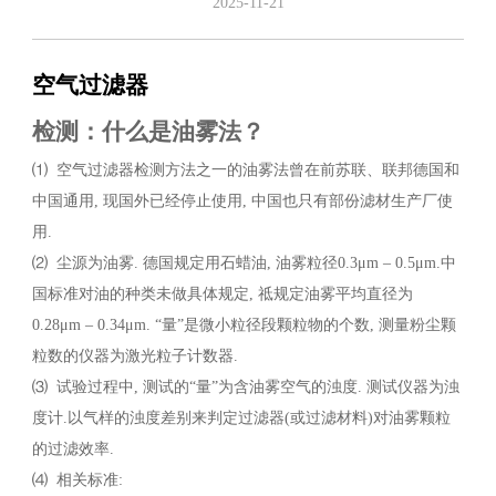
2025-11-21
空气过滤器
检测：什么是油雾法？
⑴ 空气过滤器检测方法之一的油雾法曾在前苏联、联邦德国和
中国通用, 现国外已经停止使用, 中国也只有部份滤材生产厂使
用.
⑵ 尘源为油雾. 德国规定用石蜡油, 油雾粒径0.3μm – 0.5μm.中
国标准对油的种类未做具体规定, 祗规定油雾平均直径为
0.28μm – 0.34μm. “量”是微小粒径段颗粒物的个数, 测量粉尘颗
粒数的仪器为激光粒子计数器.
⑶ 试验过程中, 测试的“量”为含油雾空气的浊度. 测试仪器为浊
度计.以气样的浊度差别来判定过滤器(或过滤材料)对油雾颗粒
的过滤效率.
⑷ 相关标准: