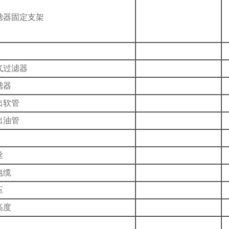
滤器固定支架
气过滤器
滤器
出软管
出油管
丝
电缆
压
高度