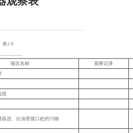
器观察表
表
表1-9
________
项目名称
观察记录
丝
电缆
滤器进、出油管接口处的污物