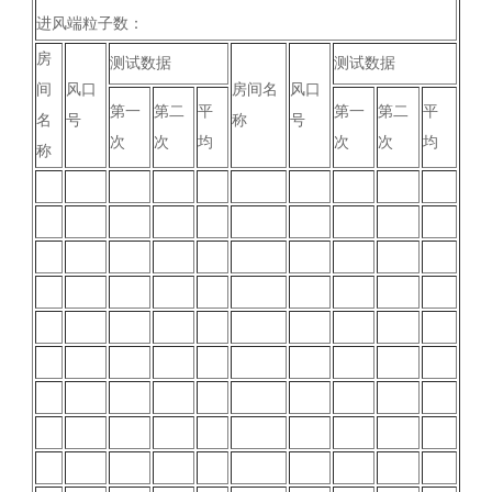
进风端粒子数：
房
测试数据
测试数据
间
风口
房间名
风口
第一
第二
平
第一
第二
平
名
号
称
号
次
次
均
次
次
均
称