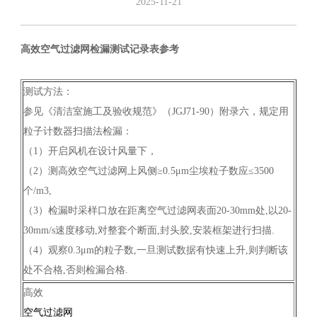
2025-11-21
高效空气过滤网检漏测试记录表参考
测试方法：
参见《清洁室施工及验收规范》（JGJ71-90）附录六，规定用
粒子计数器扫描法检漏：
（1）开启风机在设计风量下，
（2）测高效空气过滤网上风侧≥0.5μm尘埃粒子数应≤3500
个/m3,
（3）检漏时采样口放在距离空气过滤网表面20-30mm处,以20-
30mm/s速度移动,对整套个断面,封头胶,安装框架进行扫描.
（4）观察0.3μm的粒子数,一旦测试数据有快速上升,则判断该
处不合格,否则检漏合格.
高效
空气过滤网