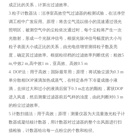
成正比的关系，计算出过滤效率。
3.粒子计数器法：洁净室高效空气过滤器的检测试验，在洁净空
调工程中广发应用。原理：将含尘气流以很小的流速通过强光
照明区，被测空气中的尘粒依次通过时，每个尘粒将产生一次
光散射，形成一个光脉冲信号，根据光脉冲信号幅度的大小与
粒子表面大小成正比的关系，由光电倍增管测得粒子数及亮
度，确定其过滤效率。根据粒径档的过滤效率判断优劣：粗效5
m,中效2 m,高中效1 m，亚高效、高效0.5 m
4. DOP法：用于高效；国际最常用；原理：将试验尘源为0.3 m
单分散相DOP液滴加热成蒸气，在特定条件下冷凝成微小液
滴，去掉过大和过小的液滴后留下0.3 m左右的颗粒，雾状DOP
进入风道，然后测量过滤器前后气样的浊度，由此判断对0.3 m
的粉尘过滤效率。
5.计数扫描法：用于高效；原理：测量仪器为大流量激光粒子计
数器或凝结核计数器，用计数器对过滤器的整个出风面进行扫
描检验，计数器给出每一点粉尘的个数和粒径。