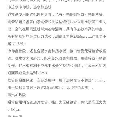
冷冻水冷却段、热水加热段
通常是使用铜管铝翅片盘管，也有不锈钢钢管或不锈钢片等。
铜管铝翅片盘管由紫铜管和波纹型铝翅片经采用压涨管工业制
成，空气在期间流过时为连续湍流，具有传热效率高的特点。
所有的盘管均经过压力试验，测试压力位2.8Mpa，工作压力不
超过1.6Mpa.
冷却盘管段，还包含凝水盘和挡水板，接口管委无缝钢管或铜
管。凝水盘为倾斜式，以利凝水收集和排放，用镀锌或不锈钢
制作。挡水板有利于空气中水分的凝结和排除，可放宽机组内
迎面风速最大达到3.5m/s.
盘管的迎面风速，实际选用中，用于加热盘管不超过4.5 m/s，
用于冷却盘管时不超过2.5 m/s或3.2 m/s（带挡水器）。
蒸汽加热段
通常使用铜管钢翅片盘管，接口为无缝钢管，蒸汽最高压力为
0.4Mpa.
电加热段