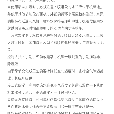
当使用喷淋加湿时，必须注意：喷淋段的水草应位于机组地步
并低于其他功能段的面板，外置的循环水泵应核实选型，水泵
的期待有延迟与风机，循环水保持洁净和中性，机组需使用水
封以保证负压时怕谁顺畅，以及适当的防冻措施。
干蒸汽加湿器，双层蒸汽夹管保温，喷口无冷凝水喷出，且喷
射时无噪音，其加湿只和型号和喷控孔径有关，与喷管长度无
关。
控制方法：手动、气动或电动，机组一般配置为手动加湿器。
除湿段
由于季节变化或工艺的要求降低空气湿度时，进行空气除湿处
理，机组可提供：
冷却式除湿—利用冷冻水降低空气湿度至其露点温度一下从而
析出水分，适合于高温高湿和一般民用场合。
直接蒸发式除湿—利用氟利昂降低空气湿度至其露点温度以下
从而析出水分，适合于更多数民用和一般工艺要求场合。
除湿转轮式除湿—利用吸附除湿的过程中同步对其进行脱水再