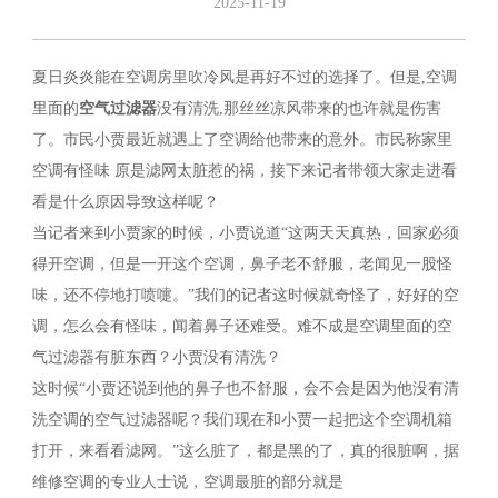
2025-11-19
夏日炎炎能在空调房里吹冷风是再好不过的选择了。但是,空调
里面的
空气过滤器
没有清洗,那丝丝凉风带来的也许就是伤害
了。市民小贾最近就遇上了空调给他带来的意外。市民称家里
空调有怪味 原是滤网太脏惹的祸，接下来记者带领大家走进看
看是什么原因导致这样呢？
当记者来到小贾家的时候，小贾说道“这两天天真热，回家必须
得开空调，但是一开这个空调，鼻子老不舒服，老闻见一股怪
味，还不停地打喷嚏。”我们的记者这时候就奇怪了，好好的空
调，怎么会有怪味，闻着鼻子还难受。难不成是空调里面的空
气过滤器有脏东西？小贾没有清洗？
这时候“小贾还说到他的鼻子也不舒服，会不会是因为他没有清
洗空调的空气过滤器呢？我们现在和小贾一起把这个空调机箱
打开，来看看滤网。”这么脏了，都是黑的了，真的很脏啊，据
维修空调的专业人士说，空调最脏的部分就是