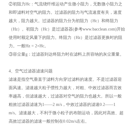
②初阻力Hc：气流绕纤维运动产生微小阻力，无数微小阻力之
和即滤料对空气的阻力。过滤器的阻力与气流速度有关，速度
越大，阻力越大。过滤器的阻力分为初阻力（Hc）和终阻力
（Hz）。初阻力（Hc）是过滤器器(参考www.bacclean.com)开始
使用时额定风量下的阻力。终阻力（Hz）是过滤器更换时的阻
力。一般Hz = 2×Hc。
③容尘量g：过滤器到达终阻力时在滤料上所容纳的灰尘重量。
4、空气过滤器滤速问题
滤速是指空气垂直于滤料方向穿过滤料的速度。不是过滤器迎
面风速。滤速越大粒子惯性力越大，对粗、中效过滤器而言效
率越高，但滤速越大，过滤器对空气的阻力也越大。所以一般
粗效过滤器滤速为1——2 m/s，中效过滤器的滤速0.2——1
m/s。滤速越大，不利于微小粒子的布朗运动，因此对高效、超
高效过滤器的滤速一般控制在0.02m/s左右。