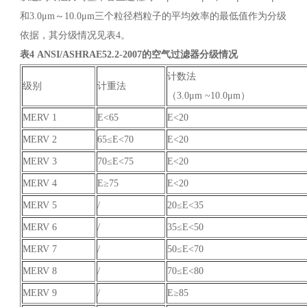
和3.0μm～10.0μm三个粒径档粒子的平均效率的最低值作为分级
依据，其分级情况见表4。
表4 ANSI/ASHRAE52.2-2007的空气过滤器分级情况
计数法
级别
计重法
（3.0μm ~10.0μm）
MERV 1
E<65
E<20
MERV 2
65≤E<70
E<20
MERV 3
70≤E<75
E<20
MERV 4
E≥75
E<20
MERV 5
/
20≤E<35
MERV 6
/
35≤E<50
MERV 7
/
50≤E<70
MERV 8
/
70≤E<80
MERV 9
/
E≥85