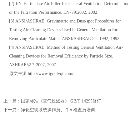
[2] EN. Particulate Air Filler for General Ventilation-Determination
of the Filtration Performance. EN779:2002, 2002
[3] ANSI/ASHRAE. Gravimetric and Dust-spot Procedures for
Testing Air-Cleaning Devices Used in General Ventilation for
Removing Particulate Matter. ANSI/ASHRAE 52.-1992, 1992
[4] ANSI/ASHRAE. Method of Testing General Ventilation Air-
Cleaning Devices for Removal Efficiency by Particle Size.
ASHRAE52.2-2007, 2007
原文来源:http://www.iguolvqi.com/
上一篇：国家标准《空气过滤器》 GB/T 14295修订
下一篇：净化空调系统操作员、ＱＡ检查员培训