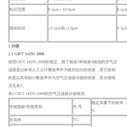
粒径范围
0.3μm～10.0μm
0.2μ
测试粒径
≥0.5μm和≥2.0μm
0.3
2 分级
2.1 GB/T 14295-2008
按照GB/T 14295-2008的规定，除了粗效3和粗效4级别的空气过
滤器是以标准人工尘计重效率作为级别划分的依据，其它级别
的是以其初始计数效率作为空气过滤器分级的依据，其分级情
况见表2。
表2 GB/T 14295-2008的空气过滤器分级情况
额定风量下的效率（
性能指标/性能类别
代 号
%
亚高效
YG