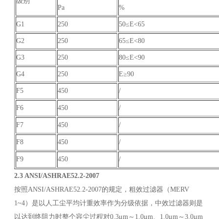
级别
Pa
%
G1
250
50≤E<65
G2
250
65≤E<80
G3
250
80≤E<90
G4
250
E≥90
F5
450
/
F6
450
/
F7
450
/
F8
450
/
F9
450
/
2.3 ANSI/ASHRAE52.2-2007
按照ANSI/ASHRAE52.2-2007的规定，粗效过滤器（MERV
1~4）是以人工尘平均计重效率作为分级依据，中效过滤器则是
以达到终阻力时整个容尘过程对0.3μm～1.0μm、1.0μm～3.0μm