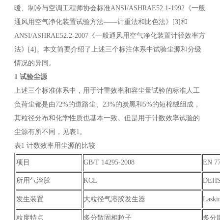
暖、制冷与空调工程师协会标准ANSI/ASHRAE52.1-1992《一般
通风用空气净化装置试验方法——计重法和比色法》[3]和
ANSI/ASHRAE52.2-2007《一般通风用空气净化装置计径效率方
法》[4]。本文简要介绍了上述三个标注体系中试验尘源和分级
情况的异同。
1 试验尘源
上述三个标准体系中，用于计重效率和容尘量试验的标准人工
负荷尘都是由72%的道路尘、23%的炭黑和5%的短棉绒组成，
其粒径分布和化学性质也基本一致。但是用于计数效率试验的
尘源有所不同，见表1。
表1 计数效率用尘源的比较
项目
GB/T 14295-2008
EN 77
所用气溶胶
KCL
DEH
发生装置
大粒径气溶胶发生器
Lask
粒度特点
多分散固相粒子
多分