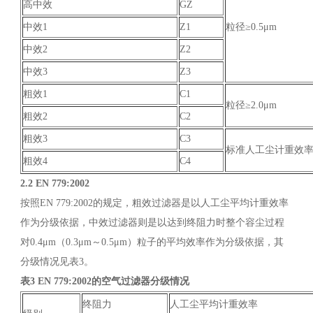
高中效
GZ
中效1
Z1
粒径≥0.5μm
中效2
Z2
中效3
Z3
粗效1
C1
粒径≥2.0μm
粗效2
C2
粗效3
C3
标准人工尘计重效
粗效4
C4
2.2 EN 779:2002
按照EN 779:2002的规定，粗效过滤器是以人工尘平均计重效率
作为分级依据，中效过滤器则是以达到终阻力时整个容尘过程
对0.4μm（0.3μm～0.5μm）粒子的平均效率作为分级依据，其
分级情况见表3。
表3 EN 779:2002的空气过滤器分级情况
终阻力
人工尘平均计重效率