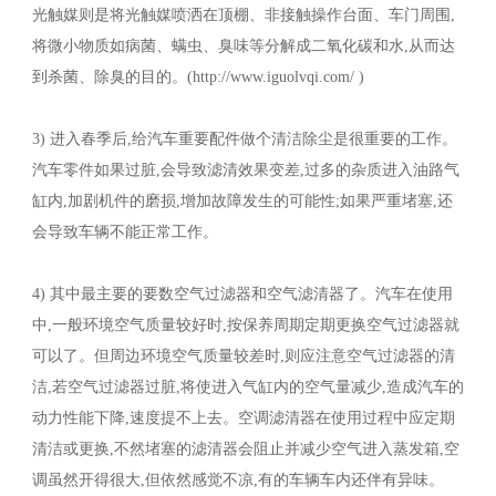
光触媒则是将光触媒喷洒在顶棚、非接触操作台面、车门周围,
将微小物质如病菌、螨虫、臭味等分解成二氧化碳和水,从而达
到杀菌、除臭的目的。(http://www.iguolvqi.com/ )
3) 进入春季后,给汽车重要配件做个清洁除尘是很重要的工作。
汽车零件如果过脏,会导致滤清效果变差,过多的杂质进入油路气
缸内,加剧机件的磨损,增加故障发生的可能性;如果严重堵塞,还
会导致车辆不能正常工作。
4) 其中最主要的要数空气过滤器和空气滤清器了。汽车在使用
中,一般环境空气质量较好时,按保养周期定期更换空气过滤器就
可以了。但周边环境空气质量较差时,则应注意空气过滤器的清
洁,若空气过滤器过脏,将使进入气缸内的空气量减少,造成汽车的
动力性能下降,速度提不上去。空调滤清器在使用过程中应定期
清洁或更换,不然堵塞的滤清器会阻止并减少空气进入蒸发箱,空
调虽然开得很大,但依然感觉不凉,有的车辆车内还伴有异味。