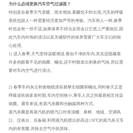
为什么必须更换汽车空气过滤器？
特别是在春季天气变暖、雨水增加,雾霾也不时出现,汽车的呼吸
系统也跟人一样需要经历更加严苛的考验。汽车和人一样,换季
时也会有一些不适,如果保养不得当反而会让它患上严重病症,因
此汽车内外饰的清洁以及关键部件的保养需要广大车主们的细
心处理。
1) 进入春季,天气变得温暖潮湿,看似干净的车内,其实还隐藏着
许多肉眼看不见的细菌、螨虫,还不时散发出刺鼻的气味,所以需
要对车内空气进行清洁。
2) 春季车内灰尘和食物残渣容易孳生细菌和螨虫,同时春天正是
呼吸道疾病多发时期,车内空间狭小,乘车人员之间最易相互传染
病菌。通常来说,有蒸汽杀菌和光触媒两种方式。
蒸汽杀菌是将蒸汽机的喷汽口对准顶棚、座椅、地绒、空调风
口、仪表台、后备厢,利用蒸汽机喷出的高达130℃的蒸汽杀灭车
内的有害菌,并除去空气中的异味。