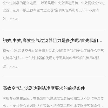
空气过滤器的配合选用 一般通风用中央空调选用初、中效两级空气过
滤器，选用F7以上效率空气过滤器“空调风管系统可以10年不用清
洗”，所以为了不费时费力的停产停工进...
21
2025/11
初效,中效,高效空气过滤器阻力是多少呢?首先我们要先了解什么空气过滤器的阻力?
初效,中效,高效空气过滤器阻力是多少呢?首先我们要先了解什么空气
过滤器的阻力? 空气过滤器的使用对穿透其滤料组织的气流形成阻
力。空气过滤器积灰阻力增加，当阻力增...
21
2025/11
高效空气过滤器达到洁净度要求的前提条件
有很多业主在反应，在高效空气过滤器安装后检测却达不到洁净度要
求，主要是什么原因呢？在实际的洁净室工程中或受限于客观条件，