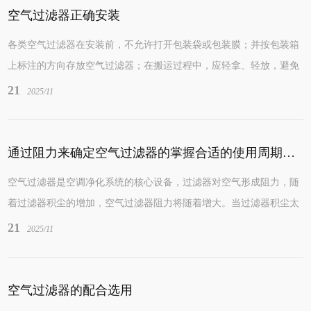
空气过滤器正确安装
各类空气过滤器在安装前，不允许打开包装袋或包装膜；并按包装箱
上标注的方向存放空气过滤器；在搬运过程中，应轻拿、轻放，避免
剧烈的振动和碰撞。 1 对于高效空气过滤...
21
2025/11
通过阻力来确定空气过滤器的掌握合适的使用周期及更换时间
空气过滤器是空调净化系统的核心设备，过滤器对空气形成阻力，随
着过滤器积尘的增加，空气过滤器阻力将随着增大。当过滤器积尘太
多，阻力过高，将使过滤器通过风量降低，或...
21
2025/11
空气过滤器的配合选用