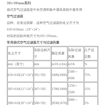
595×595mm系列
袋式空气过滤器是中央空调和集中通风系统中最常用
空气过滤器
品种。在发达国家，这种空气过滤器的名义尺寸为
610×610mm（24”×24”）
对应的实际外框尺寸为595×595mm。
常用袋式空气过滤器尺寸与过滤风量
实际边框尺
实际过滤
占产品
名义尺寸
额定风量
寸
风量
总数
mm（英寸）
mm
m3/h (cfm)
m3/h
%
2500～
610×610(24”×24”)
592×592
3400(2000)
75%
4500
1250～
305×610(12”×24”)
287×592
1700(1000)
15%
2500
2000～
508×610(20”×24”)
508×592
2830(1670)
5%