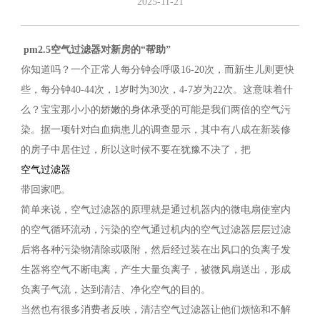
2025-11-21
pm2.5
空气过滤器对新房的“帮助”
你知道吗？一个正常人每分钟会呼吸16-20次，而新生儿则更快
些，每分钟40-44次，1岁时为30次，4-7岁为22次。这意味着什
么？宝宝那小小的娇嫩的身体承受的可能是我们两倍的空气污
染。据一项针对白血病患儿的调查显示，其中有八成在新装修
的房子中居住过，所以这时候不要在犹豫不决了，把
空气过滤器
带回家吧。
简单来说，空气过滤器的原理就是通过机器内的微电扇使室内
的空气循环流动，污染的空气通过机内的空气过滤器层层过滤
后将各种污染物清除或吸附，然后经过装在出风口的负离子发
生器将空气不断电离，产生大量负离子，被微风扇送出，形成
负离子气流，达到清洁、净化空气的目的。
当然也有很多消费者反映，清洁空气过滤器让他们烦恼和不解