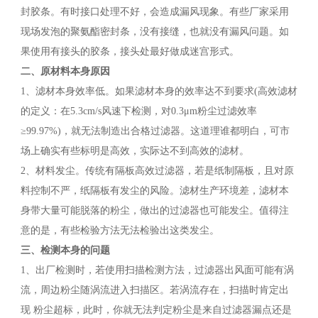
封胶条。有时接口处理不好，会造成漏风现象。有些厂家采用
现场发泡的聚氨酯密封条，没有接缝，也就没有漏风问题。如
果使用有接头的胶条，接头处最好做成迷宫形式。
二、原材料本身原因
1、滤材本身效率低。如果滤材本身的效率达不到要求(高效滤材
的定义：在5.3cm/s风速下检测，对0.3μm粉尘过滤效率
≥99.97%)，就无法制造出合格过滤器。这道理谁都明白，可市
场上确实有些标明是高效，实际达不到高效的滤材。
2、材料发尘。传统有隔板高效过滤器，若是纸制隔板，且对原
料控制不严，纸隔板有发尘的风险。滤材生产环境差，滤材本
身带大量可能脱落的粉尘，做出的过滤器也可能发尘。值得注
意的是，有些检验方法无法检验出这类发尘。
三、检测本身的问题
1、出厂检测时，若使用扫描检测方法，过滤器出风面可能有涡
流，周边粉尘随涡流进入扫描区。若涡流存在，扫描时肯定出
现 粉尘超标，此时，你就无法判定粉尘是来自过滤器漏点还是