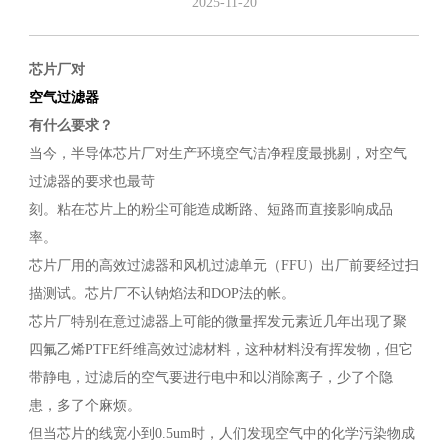
2025-11-20
芯片厂对
空气过滤器
有什么要求？
当今，半导体芯片厂对生产环境空气洁净程度最挑剔，对空气
过滤器的要求也最苛
刻。粘在芯片上的粉尘可能造成断路、短路而直接影响成品
率。
芯片厂用的高效过滤器和风机过滤单元（FFU）出厂前要经过扫
描测试。芯片厂不认钠焰法和DOP法的帐。
芯片厂特别在意过滤器上可能的微量挥发元素近几年出现了聚
四氟乙烯PTFE纤维高效过滤材料，这种材料没有挥发物，但它
带静电，过滤后的空气要进行电中和以消除离子，少了个隐
患，多了个麻烦。
但当芯片的线宽小到0.5um时，人们发现空气中的化学污染物成