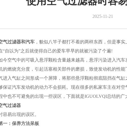
使用空气过滤器时容
2025-11-21
空气过滤器和汽车
，貌似八竿子都打不着的两样东西，但是事实
在“自以为”之后就使得自己的爱车早早的就被污染了个遍!
如今空气中的可吸入悬浮颗粒含量越来越高，悬浮污染进入汽车
机的燃烧充分度，引起活塞相关部件的磨损，致使发动机的性能
气进入气缸之间形成一个屏障，将那些悬浮颗粒彻底阻挡在气缸
够保证汽车发动机的动力不会损耗。现在很多的私家车主在对空
程中也不可避免的出现一些误区，下面就是IGUOLVQI总结的
空气过滤器
时容易出现的误区。
第一：保养方法呆板