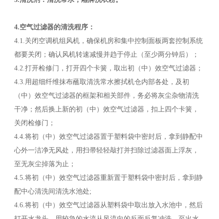
4.空气过滤器的清洗程序：
4.1.关闭空调机组风机，确保机房和集中控制面板两套控制系统
都要关闭；确认风机转速减慢并趋于停止（至少两分钟后）；
4.2.打开检修门，打开四个卡簧，取出初（中）效空气过滤器；
4.3.用超细纤维抹布蘸取清洗常水擦拭机仓内部各处，及初
（中）效空气过滤器的框架和相关部件，务必将灰尘杂物清洗
干净；然后换上新的初（中）效空气过滤器，扣上四个卡簧，
关闭检修门；
4.4.将初（中）效空气过滤器置于塑料袋中密封后，拿到静配中
心外一洁净无风处，用扫帚轻轻敲打并扫除过滤器面上浮灰，
至无灰尘掉落为止；
4.5.将初（中）效空气过滤器重新置于塑料袋中密封后，拿到静
配中心清洗间清洗水池处;
4.6.将初（中）效空气过滤器从塑料袋中取出放入水池中，然后
打开水龙头，用较急的水流从风流向的反面反复冲洗，至出水