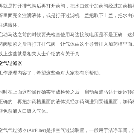
再就是打开排气阀后再打开药阀，把水由这个加药阀经过加药槽
管里面完全注满液体，或是打开过滤机上盖把取下上盖，把水由
注满液体。
启动马达之前的时候要先检查使用马达接线电压是不是正确，这
药阀锁紧之后再打开排气阀，让气体由这个导管排入加药槽里面
以上这些就是相关人士介绍的有关于真
空气过滤器
工作原理内容了，希望这些会对大家都有所帮助。
同时在上面这些操作确实守成检验之后，启动泵浦马达开始运转
正确的，再把加药槽里面的液体流经加药阀进到泵铺里面，加药
避免泵浦入口吸入气体。
空气气过滤器(AirFilter)是指空气过滤装置，一般用于洁净