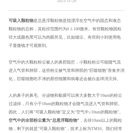
2025-11-20
可吸入颗粒物
是总悬浮颗粒物是指漂浮在空气中的固态和液态
颗粒物的总称，其粒径范围约为0.1-100微米。有些颗粒物因粒
径大或颜色黑可以为肉眼所见，比如烟尘。有些则小到使用电
子显微镜才可观察到。
空气中的大颗粒粉尘被人的鼻腔阻拦，小颗粒粉尘可能随气流
进入气管和肺部，这些粉尘被气管和肺部的“巨噬细胞”吞食并消
化，巨噬细胞吃不净的那些细菌和病毒还会被白血球消灭掉。
人的鼻子的鼻毛、分泌物和黏膜可以将大多数大于10um的粉尘
过滤掉，只有小于10um的颗粒物才会随气流进入气管和肺部。
因此，人们将“可吸入颗粒物”定义为“空气中≤10um的颗粒物”。
空气中的全部粉尘量为“总悬浮颗粒物”
，去掉10um以上的颗粒
物，剩下的就是“可吸入颗粒物”，技术上标为TM10。我们经常