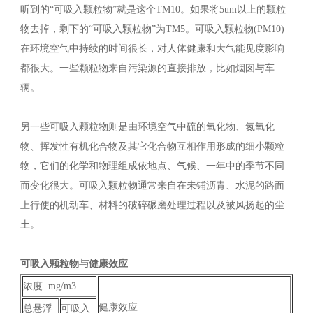
听到的“可吸入颗粒物”就是这个TM10。如果将5um以上的颗粒
物去掉，剩下的“可吸入颗粒物”为TM5。可吸入颗粒物(PM10)
在环境空气中持续的时间很长，对人体健康和大气能见度影响
都很大。一些颗粒物来自污染源的直接排放，比如烟囱与车
辆。
另一些可吸入颗粒物则是由环境空气中硫的氧化物、氮氧化
物、挥发性有机化合物及其它化合物互相作用形成的细小颗粒
物，它们的化学和物理组成依地点、气候、一年中的季节不同
而变化很大。可吸入颗粒物通常来自在未铺沥青、水泥的路面
上行使的机动车、材料的破碎碾磨处理过程以及被风扬起的尘
土。
可吸入颗粒物与健康效应
浓度 mg/m3
健康效应
总悬浮
可吸入