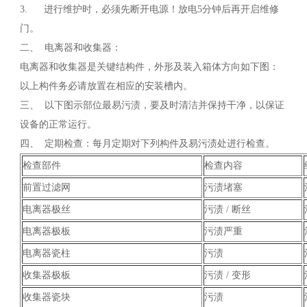
3. 进行维护时，必须先断开电源！放电5分钟后再开启维修
门。
二、 电离器和收集器：
电离器和收集器是关键结构件，外形及装入箱体方向如下图：
以上构件务必请放置在相应的安装槽内。
三、 以下图示部位最易污渍，要及时清洁并保持干净，以保证
设备的正常运行。
四、 定期检查：每月定期对下列构件及易污渍处进行检查。
检查部件
检查内容
前置过滤网
污渍堵塞
电离器极丝
污渍 / 断丝
电离器极板
污渍严重
电离器瓷柱
污渍
收集器极板
污渍 / 变形
收集器瓷块
污渍