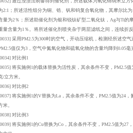
[0032] 通过浸渍法制备得到催化剂，所述载体为氧化铈纳米
为2:1；所述活性组分为铜、锆、钒和钨复合氧化物，其摩尔比为1:
含量为2％；所述助催化剂为银和锐钛矿型二氧化钛，Ag与Ti的
重量含量为1％。将所述催化剂喷夹杂于两层滤纸之间，连续折
[0033] 采用PM2.5为300时的空气，开动压缩机，检测经所
PM2.5值仅为3，空气中氮氧化物和硫氧化物的含量均降到0.05毫
[0034] 对比例1
[0035] 将实施例1的载体替换为活性炭，其余条件不变，PM2.
克/立方米。
[0036] 对比例2
[0037] 将实施例1的V替换为La，其余条件不变，PM2.5值为
方米。
[0038] 对比例3
[0039] 将实施例1的Cu替换为Co，其余条件不变，PM2.5值为