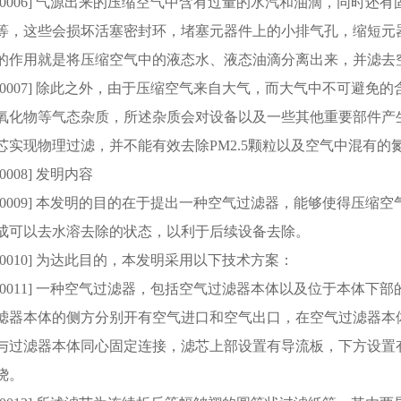
[0006] 气源出来的压缩空气中含有过量的水汽和油滴，同时
等，这些会损坏活塞密封环，堵塞元器件上的小排气孔，缩短元
的作用就是将压缩空气中的液态水、液态油滴分离出来，并滤去
[0007] 除此之外，由于压缩空气来自大气，而大气中不可避
氧化物等气态杂质，所述杂质会对设备以及一些其他重要部件产
芯实现物理过滤，并不能有效去除PM2.5颗粒以及空气中混有的
[0008] 发明内容
[0009] 本发明的目的在于提出一种空气过滤器，能够使得压
成可以去水溶去除的状态，以利于后续设备去除。
[0010] 为达此目的，本发明采用以下技术方案：
[0011] 一种空气过滤器，包括空气过滤器本体以及位于本体
滤器本体的侧方分别开有空气进口和空气出口，在空气过滤器本
与过滤器本体同心固定连接，滤芯上部设置有导流板，下方设置
绕。