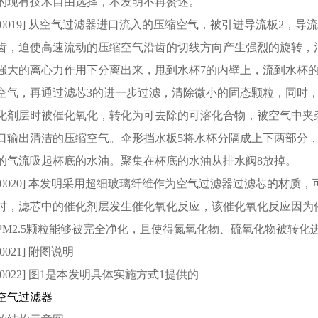
的现有技术自由选择，本发明不再赘述。
[0019] 从空气过滤器进口流入的压缩空气，被引进导流板2，
齿，迫使高速流动的压缩空气沿齿的切线方向产生强烈的旋转，
强大的离心力作用下分离出来，甩到水杯7的内壁上，流到水杯
空气，再通过滤芯3的进一步过滤，清除微小的固态颗粒，同时
化剂层时被催化氧化，转化为可去除的可溶化合物，被空气中夹
口输出清洁的压缩空气。伞形挡水板5将水杯分隔成上下两部分
的气流吸起杯底的水油。聚集在杯底的水油从排水阀8放掉。
[0020] 本发明采用超细玻璃纤维作为空气过滤器过滤芯的材质，
时，滤芯中的催化剂层发生催化氧化反应，该催化氧化反应因为
PM2.5颗粒能够被完全净化，且使得氮氧化物、硫氧化物被转化
[0021] 附图说明
[0022] 图1是本发明具体实施方式1提供的
空气过滤器