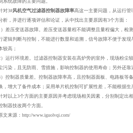
制系统故障的主要问题。
针对3#
风机空气过滤器控制器故障率
高这一主要问题，从运行管
分析，并进行逐项评估和论证，从中找出主要原因有3个方面：
1）差压变送器故障。差压变送器量程不能调整且量程偏大，检
行逻辑判断与控制，不能进行数显和追溯，信号故障不便于发现
本较高；
2）运行环境差。过滤器控制器安装在高炉旁的室外，现场粉尘
尘污染，且无防雨、雪措施，影响控制器的使用寿命；另外还靠
3）控制器质量差。控制器故障率高，且控制器面板、电路板等
换，增大了备件成本；采用单片机控制可扩展性差，不能根据生
针对以上3个方面的主要原因并考虑现场相关因素，分别制定出
控制器技改两个方面。
原文来源：http://www.iguolvqi.com/