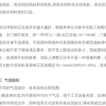
送风机，再启动回风机和排风机;系统关闭时先关排风机，再关
启和关闭时受到污染。
但洁净室的正压值并非越大越好，根据本单位30多年实际工程检测
难，关门稍不留意，砰一声!吓人一跳;当正压值≥50~70Pa时
适应症者不适感觉。可是国内和国外许多国家的有关规范或标准
单位都只求下限值满足要求，而不管上限值达到多少，我就遇到的
上，造成很不好的效果。实际上调整正压并不是一件很难的事，
有文献介绍东欧某国将正压值规定为1-3mmH20(约10~30Pa
三
气流组织
不同的气流组织，各有其特点和范围:
1)垂直单向流:均可获得均匀向下气流，便于工艺设备布置，自
施等共同优点外，四种送风方式还有其各自优缺点:满布高效过