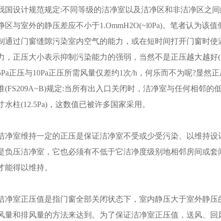
我国设计规范规定:不同等级的洁净室以及洁净区和非洁净区之间的静压
净区与室外的静压差应不小于1.OmmH2O(~l0Pa)。笔者认为
制通过门窗缝隙污染室内空气的能力，或在短时间打开门窗时使
力，正压大小表示抑制污染能力的强弱，当然不是正压越大越好(后
5Pa正压与10Pa正压所需风量仅差约1次/h，何乐而不为呢?显然正
准(FS209A~B)规定:当所有出入口关闭时，洁净室与任何相邻的
寸水柱(12.5Pa)，这数值已被许多国家采用。
洁净室维持一定的正压是保证洁净室不受或少受污染、以维持设
是负压洁净室，它也必须有不低于它洁净度级别地相邻房间或套
才能得以维持。
洁净室正压值是指门窗全部关闭状态下，室内静压大于室外静压
风量和排风量的方法来达到。为了保证洁净室正压值，送风、回