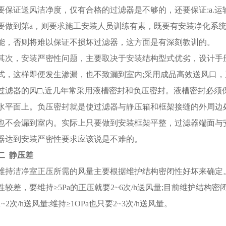
要保证送风洁净度，仅有合格的过滤器是不够的，还要保证:a.运
要做到第a，则要求施工安装人员训练有素，既要有安装净化系
能，否则将难以保证不损坏过滤器，这方面是有深刻教训的。
其次，安装严密性问题，主要取决于安装结构型式优劣，设计手
式，这样即便发生渗漏，也不致漏到室内;采用成品高效送风口
过滤器的风□,近几年常采用液槽密封和负压密封。液槽密封必须
水平面上。负压密封就是使过滤器与静压箱和框架接缝的外周边
也不会漏到室内。实际上只要做到安装框架平整，过滤器端面与
器达到安装严密性要求应该说是不难的。
二 静压差
维持洁净室正压所需的风量主要根据维护结构密闭性好坏来确定
性较差，要维持≥5Pa的正压就要2~6次/h送风量;目前维护结
1~2次/h送风量;维持≥1OPa也只要2~3次/h送风量。