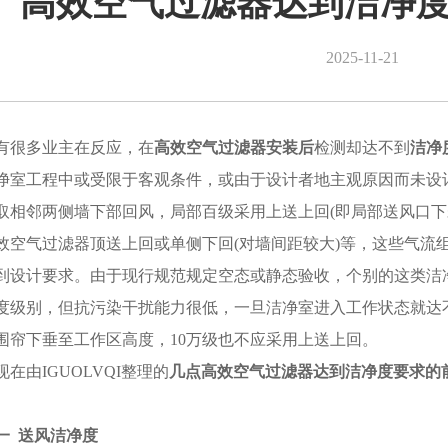
高效空气过滤器达到洁净
2025-11-21
有很多业主在反应，在
高效空气过滤器安装后
检测却达不到
洁净
净室工程中或受限于客观条件，或由于设计者地主观原因而未设
取相邻两侧墙下部回风，局部百级采用上送上回(即局部送风口下
效空气过滤器顶送上回或单侧下回(对墙间距较大)等，这些气流
到设计要求。由于现行规范规定空态或静态验收，个别的这类洁
度级别，但抗污染干扰能力很低，一旦洁净室进入工作状态就达
围帘下垂至工作区高度，10万级也不应采用上送上回。
现在由IGUOLVQI整理的
几点
高效空气过滤器达到洁净度要求的
一
送风洁净度