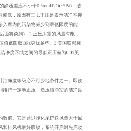
差应不小于0.5mmH2O(~5Pa)，洁
该值似偏低，原因有三:1.正压是表示洁净室抑
渗入室内的污染物减少到最低限度的能
面将谈到)。2.正压所需的风量有限，
压值低限取l0Pa更优越些。3.美国联邦标
低洁净度区域之间的最低正压差为0.05英
计洁净度等级必不可少地条件之一。即便
间维持一定地正压，负压洁净室的洁净度
的数值。它是通过净化系统送风量大于回
风和排风机最好联锁，系统开启时先启动