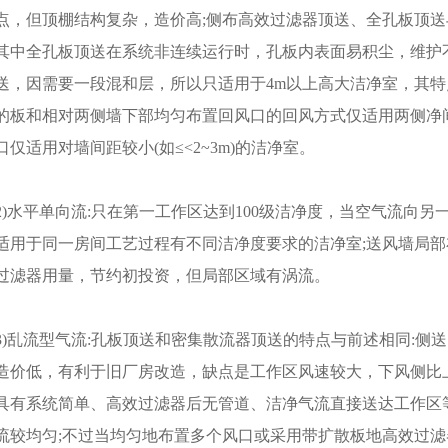
点，但顶棚结构复杂，造价高;侧布高效过滤器顶送、全孔板顶
其中全孔板顶送在系统非连续运行时，孔板内表面易积尘，维护
送，因需要一段混和层，所以只适用于4m以上高大洁净室，其特
的板和相对两侧墙下部均匀布置回风口的回风方式仅适用两侧净间
口仅适用对墙间距较小(如≤<2~3m)的洁净室。
2)水平单向流:只在第一工作区达到100级洁净度，当空气流向
适用于同一房间工艺过程有不同洁净度要求的洁净室;送风墙局
过滤器用量，节约初投资，但局部区域有涡流。
3)乱流型气流:孔板顶送和密集散流器顶送的特点与前述相同:侧
造价低，有利于旧厂房改造，缺点是工作区风速较大，下风侧比
具有系统简单、高效过滤器后无管道、洁净气流直接送达工作区
流较均匀;不过当均匀地布置多个风口或采用带扩散板地高效过滤