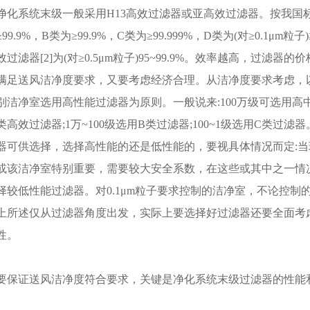
净化系统末级一般采用H13高效过滤器或亚高效过滤器。按我国
≥99.9%，B类为≥99.9%，C类为≥99.999%，D类为(对≥0.1μm粒
效过滤器[2]为(对≥0.5μm粒子)95~99.9%。效率越高，过
满足送风洁净度要求，又要考虑经济合理。从洁净度要求考虑，
别洁净室选用高性能过滤器为原则。一般说来:100万级可选用高
类高效过滤器;1万~100级选用B类过滤器;100~1级选用C类
器可供选择，选择高性能的还是低性能的，要视具体情况而定:
或该洁净室特别重要，需要较大安全系数，在这些或其中之一情
择较低性能过滤器。对0.1μm粒子要求控制的洁净室，不论控制
上所述仅从过滤器角度出发，实际上要选择好过滤器还要全面考
性。
要保证送风洁净度符合要求，关键是净化系统末级过滤器的性能