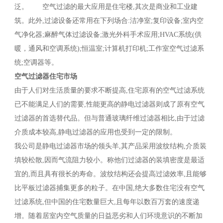
泛。 空气过滤的最大应用是住宅楼,其次是商业和工业建
筑。此外,过滤设备还常用在下列场合:洁净室;复印设备;室内空
气净化器;麻醉气体过滤设备;激光外科手术应用;HVAC系统(供
暖，通风和空调系统);恒温室;计算机打印机;工作室空气过滤系
统;空调器等。
空气过滤器住宅市场
由于人们对生活质量的要求不断提高,住宅原有的空气过滤系统
已不能满足人们的需要,性能更高的静电过滤器则成了原有空气
过滤器的首选替代品。但与普通玻璃纤维过滤器相比,由于过滤
介质成本较高,静电过滤器的应用也受到一定的限制。
我公司是静电过滤器市场的领头羊,其产品采用波纹结构,介质装
填较松散,因而气流阻力较小。称他们过滤器的装填密度是最适
宜的,而且具有很长的寿命。波纹结构还会提高过滤效率,且能够
比平板过滤器捕集更多的粒子。在中国,绝大多数住宅没有空气
过滤系统,但中国的住宅数量巨大,且每年以数百万套的速度递
增。随着居室内空气质量的日益恶劣和人们环境意识的不断加