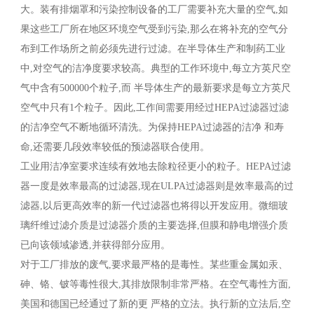
大。装有排烟罩和污染控制设备的工厂需要补充大量的空气,如
果这些工厂所在地区环境空气受到污染,那么在将补充的空气分
布到工作场所之前必须先进行过滤。在半导体生产和制药工业
中,对空气的洁净度要求较高。典型的工作环境中,每立方英尺空
气中含有500000个粒子,而 半导体生产的最新要求是每立方英尺
空气中只有1个粒子。因此,工作间需要用经过HEPA过滤器过滤
的洁净空气不断地循环清洗。为保持HEPA过滤器的洁净 和寿
命,还需要几段效率较低的预滤器联合使用。
工业用洁净室要求连续有效地去除粒径更小的粒子。HEPA过滤
器一度是效率最高的过滤器,现在ULPA过滤器则是效率最高的过
滤器,以后更高效率的新一代过滤器也将得以开发应用。微细玻
璃纤维过滤介质是过滤器介质的主要选择,但膜和静电增强介质
已向该领域渗透,并获得部分应用。
对于工厂排放的废气,要求最严格的是毒性。某些重金属如汞、
砷、铬、铍等毒性很大,其排放限制非常严格。在空气毒性方面,
美国和德国已经通过了新的更 严格的立法。执行新的立法后,空