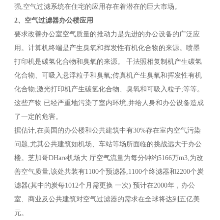
强,空气过滤系统在住宅的应用存在着潜在的巨大市场。
2、空气过滤器办公楼应用
要求改善办公室空气质量的推动力是先进的办公设备的广泛应
用。计算机终端是产生臭氧和挥发性有机化合物的来源。喷墨
打印机是碳氢化合物和臭氧的来源。 干法照相复制机产生碳氢
化合物、可吸入悬浮粒子和臭氧;传真机产生臭氧和挥发性有机
化合物;激光打印机产生碳氢化合物、臭氧和可吸入粒子;等等。
这些产物 已经严重地污染了室内环境,并给人身和办公设备造成
了一定的危害。
据估计,在美国的办公楼和公共建筑中有30%存在室内空气污染
问题,尤其公共建筑如机场、车站等场所面临的挑战远大于办公
楼。芝加哥DHare机场大 厅空气流量为每分钟约5166万m3,为改
善空气质量,该处共装有1100个预滤器,1100个终滤器和2200个炭
滤器(其中的炭每1012个月需更换 一次) 预计在2000年，办公
室、商业及公共建筑对空气过滤器的需求在全球将达到五亿美
元。