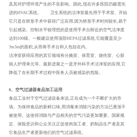
及其对护理环境产生的不良影响。因此,现在许多医院仍极需先
进的HVAC系统。 卫生系统的洁净室最先用于手术室。开始
它只是在矫形手术中获得广泛应用,因为矫形手术时间较长,易于
引起感染。控制水平较理想的是使用手术台附近的空气洁净度
达到100级。一般建议使用顶部HEPA过滤系统,它能覆盖至少
3m3m的面积,从而将手术台和人包括在内。
洁净室获得应用的其它领域有分娩室、保育室、烧伤室、心脏
病人护理单元等。最新进展之一是牙外科手术洁净室的应用,它
降低了在长期手术过程中医务人员被感染的危险。
6、空气过滤器食品加工运用
食品工业对于空气过滤设备来说,正在成为一个不断扩大的市
场。为保持食品的新鲜口味,用消毒来消除污染的方法已逐渐不
被使用。这使得消除与产品相关的空气污染更加重要。国家规
定、保险意识和公众关注正促使肉加工者、奶制品生产者及其
它食品生产者更新他们的空气过滤系统。