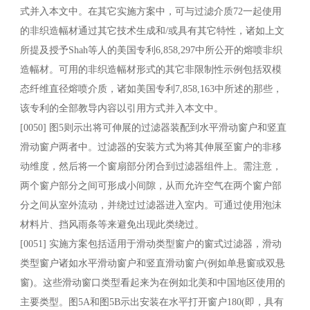
式并入本文中。在其它实施方案中，可与过滤介质72一起使用
的非织造幅材通过其它技术生成和/或具有其它特性，诸如上文
所提及授予Shah等人的美国专利6,858,297中所公开的熔喷非织
造幅材。可用的非织造幅材形式的其它非限制性示例包括双模
态纤维直径熔喷介质，诸如美国专利7,858,163中所述的那些，
该专利的全部教导内容以引用方式并入本文中。
[0050] 图5则示出将可伸展的过滤器装配到水平滑动窗户和竖直
滑动窗户两者中。过滤器的安装方式为将其伸展至窗户的非移
动维度，然后将一个窗扇部分闭合到过滤器组件上。需注意，
两个窗户部分之间可形成小间隙，从而允许空气在两个窗户部
分之间从室外流动，并绕过过滤器进入室内。可通过使用泡沫
材料片、挡风雨条等来避免出现此类绕过。
[0051] 实施方案包括适用于滑动类型窗户的窗式过滤器，滑动
类型窗户诸如水平滑动窗户和竖直滑动窗户(例如单悬窗或双悬
窗)。这些滑动窗口类型看起来为在例如北美和中国地区使用的
主要类型。图5A和图5B示出安装在水平打开窗户180(即，具有