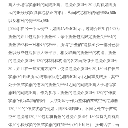
离大于塌缩状态时的间隔距离。过滤介质组件30可具有如图所
示的矩形形状(具体包括正方形)，从而限定相对的端部58a,58b
以及相对的侧部59a,59b。
[0044] 在另一个示例中，如图4A至4C所示，过滤介质组件130为
折叠的并且包括多个折叠60，每个折叠包括限定折叠尖部64的
折叠线62和一对相邻的板66。所谓“折叠的”是指至少一部分已折
叠以形成包括多行大致平行、相反取向的折叠部的构造。折叠
的过滤介质组件130的材料和构造的各方面类似于过滤介质组件
30，并且在一些实施方案中，使得过滤介质组件30,130可在伸展
状态(如图4B所示)与塌缩状态(如图4C所示)之间重复转换，其中
处于伸展状态的连续的折叠尖部64之间的间隔距离大于塌缩状
态时的间隔距离。作为参考，折叠的过滤介质组件130的“伸展
状态”作为单独的部件，大致对应于作为整体的窗式空气过滤器
120,220的“伸展状态”(例如，图5B和图6B)，不同之处在于窗式
空气过滤器120,220包括将折叠的过滤介质组件130保持为具有具
体尺寸和形状的伸展状态的附加部件(如上所述)。换句话讲，当