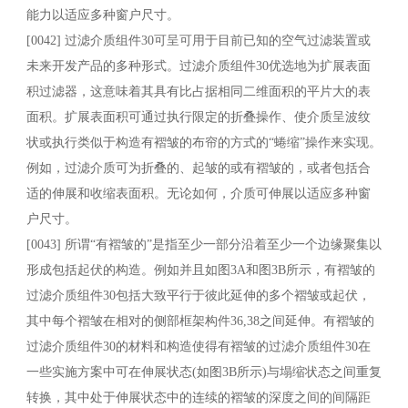
能力以适应多种窗户尺寸。
[0042] 过滤介质组件30可呈可用于目前已知的空气过滤装置或
未来开发产品的多种形式。过滤介质组件30优选地为扩展表面
积过滤器，这意味着其具有比占据相同二维面积的平片大的表
面积。扩展表面积可通过执行限定的折叠操作、使介质呈波纹
状或执行类似于构造有褶皱的布帘的方式的“蜷缩”操作来实现。
例如，过滤介质可为折叠的、起皱的或有褶皱的，或者包括合
适的伸展和收缩表面积。无论如何，介质可伸展以适应多种窗
户尺寸。
[0043] 所谓“有褶皱的”是指至少一部分沿着至少一个边缘聚集以
形成包括起伏的构造。例如并且如图3A和图3B所示，有褶皱的
过滤介质组件30包括大致平行于彼此延伸的多个褶皱或起伏，
其中每个褶皱在相对的侧部框架构件36,38之间延伸。有褶皱的
过滤介质组件30的材料和构造使得有褶皱的过滤介质组件30在
一些实施方案中可在伸展状态(如图3B所示)与塌缩状态之间重复
转换，其中处于伸展状态中的连续的褶皱的深度之间的间隔距