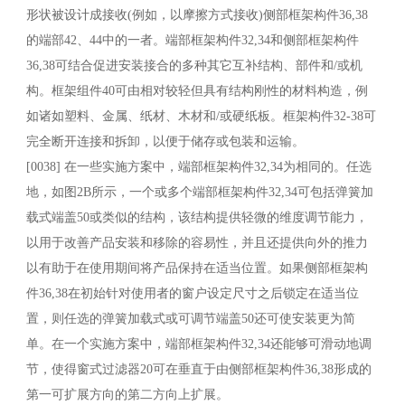
形状被设计成接收(例如，以摩擦方式接收)侧部框架构件36,38
的端部42、44中的一者。端部框架构件32,34和侧部框架构件
36,38可结合促进安装接合的多种其它互补结构、部件和/或机
构。框架组件40可由相对较轻但具有结构刚性的材料构造，例
如诸如塑料、金属、纸材、木材和/或硬纸板。框架构件32-38可
完全断开连接和拆卸，以便于储存或包装和运输。
[0038] 在一些实施方案中，端部框架构件32,34为相同的。任选
地，如图2B所示，一个或多个端部框架构件32,34可包括弹簧加
载式端盖50或类似的结构，该结构提供轻微的维度调节能力，
以用于改善产品安装和移除的容易性，并且还提供向外的推力
以有助于在使用期间将产品保持在适当位置。如果侧部框架构
件36,38在初始针对使用者的窗户设定尺寸之后锁定在适当位
置，则任选的弹簧加载式或可调节端盖50还可使安装更为简
单。在一个实施方案中，端部框架构件32,34还能够可滑动地调
节，使得窗式过滤器20可在垂直于由侧部框架构件36,38形成的
第一可扩展方向的第二方向上扩展。