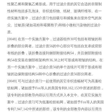
性聚乙烯和聚氯乙烯形成。用于过滤介质的其它合适的非限制
性材料包括多孔泡沫、非织造织物、纸材、玻璃纤维等。在一
些实施方案中，过滤介质72包括吸引和捕集来自室外空气的灰
尘、过敏原(诸如花粉和霉菌孢子)和细小微粒污染物的过滤介
质。
[0048] 在另一个实施方案中，过滤器组件30可包括有褶皱的和
折叠的部分两者。过滤介质56的中心部分可包括自支承或背部
有线的折叠，该折叠连接到侧部附接结构54，并且侧部附接结
构54在安装在侧部框架构件36,38上时可形成有褶皱的结构。在
另一个实施方案中，过滤介质56的单个连续片可用于形成有褶
皱的边缘附接结构54和中心折叠的过滤介质56部分两者。
[0049] 可与过滤介质72一起使用的其它非织造幅材可为高蓬松
纺粘网，诸如授予Fox等人的美国专利8,162,153中所述的那些，
该专利的全部教导内容以引用方式并入本文中。在其它实施方
案中，过滤介质72可为低蓬松纺粘网，诸如授予Fox等人的美国
专利7,947,142中所述的那些，该专利的全部教导内容以引用方