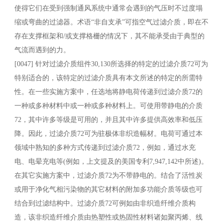
使得它们在受到强制通风系统中通常会遇到的气压时不过度塌
缩或弯曲的过滤器。术语“非自支承”可指空气过滤介质，即在不
存在支撑框架和/或支撑格栅的情况下，其不能承受由于典型的
气流而遇到的力。
[0047] 针对过滤介质组件30,130所选择的特定的过滤介质72可为
特别适合的，该特定的过滤介质具有本文所述的特定的所需特
性。在一些实施方案中，任选地将静电荷传递到过滤介质72的
一种或多种材料中或一种或多种材料上。可使用带静电的介质
72，其中许多等级是可用的，并且其中许多提供高效率和低压
降。因此，过滤介质72可为驻极体非织造幅材。电荷可通过本
领域中熟知的多种方式传递到过滤介质72，例如，通过水充
电、电晕充电等(例如，上文提及的美国专利7,947,142中所述)。
在其它实施方案中，过滤介质72为不带静电的。结合了活性炭
或用于净化气相污染物的其它材料的附加多功能介质等级也可
结合到过滤结构中。过滤介质72可例如由非织造纤维介质构
造，该非织造纤维介质由热塑性或热固性材料诸如聚丙烯、线