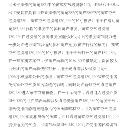
可水平操作的窗扇182)中的窗式空气过滤器120。图6A和图6B示
出了安装在具有可竖直操作的窗扇282的窗户280中的窗式空气
过滤器220。窗式空气过滤器120,220的尺寸被设计用于在滑动窗
扇182,282行程的维度中的多种窗户维度。窗式空气过滤器
120,220在过滤器的纵向维度(如箭头所示)上的维度调节能力进
一步允许进行调节以适配多种窗户宽度(窗户行程的横向)。窗式
空气过滤器120,220的尺寸被设计用于部分打开的窗户180,280。
在一些实施方案中，仅窗户面积的10％-30％被锁定，保留较大
百分比的窗户面积仍然打开，用于光通道以及保持可见性。
[0052] 根据本公开的原理，窗式空气过滤器120,220保护使用者
免受室外空气质量污染物的影响，同时允许新鲜空气通过窗户
180,280进入家中或建筑物。在一个示例中，通过引入过滤介质
组件130的可扩展表面积以及通过覆盖窗户180,280的适度部分，
结合使用由静电充电激活的低压降幅材72，可为窗式空气过滤
器120,220实现相当低的压降，并且通过窗式空气过滤器120,220
提供适度的气流。可调节框架组件140,240允许使用者轻松调节