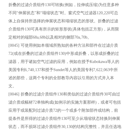
折叠的过滤介质组件130可转换(例如，拉伸或压缩)为任意多种
不同“伸展状态”和“塌缩状态”时。窗式空气过滤器120,220可总
体上自保持所选择的伸展状态和塌缩状态的形状。折叠的过滤
介质组件130可具有所示的矩形形状(具体包括正方形)，从而限
定相对的端部68a,68b以及相对的侧部70a,70b。
[0045] 可使用例如本领域所熟知的各种方法和部件在过滤介质
72(或在折叠的过滤介质组件130)中形成折叠，以形成折叠的过
滤器，用于诸如空气过滤的应用，例如在授予Kubokawa等人的
美国专利6,740,137和授予Sundet等人的美国专利7,622,063中所
述的那些，这两个专利的全部教导内容以引用的方式并入本
文。
[0046] 折叠的过滤介质组件130和类似的过滤介质组件30可由过
滤介质或幅材72单独构成(如例示的实施方案那样)，或者可包括
应用于或装配到过滤介质72的一个或多个附加部件或结构，前
提条件是所得的过滤介质组件130可至少从塌缩状态转换到伸展
状态，而不损坏过滤介质组件30,130的结构完整性，并且任选地