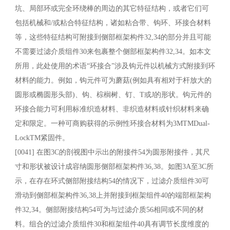
坑、局部环或完全环绕棒的周边的其它特征结构，或者它们可
包括机械和/或粘合特征结构，诸如粘合带、钩环、环接合材料
等，这些特征结构可附接到侧部框架构件32,34的部分并且可能
不需要过滤介质组件30来包裹整个侧部框架构件32,34。如本文
所用，此处使用的术语“环接合”涉及钩元件以机械方式附接到环
材料的能力。例如，钩元件可为蘑菇(例如具有相对于杆放大的
圆形或椭圆形头部)、钩、棕榈树、钉、T或J的形状。钩元件的
环接合能力可利用标准织造材料、非织造材料或针织材料来确
定和限定。一种可商购获得的示例性环接合材料为3MTMDual-
LockTM紧固件。
[0041] 在图3C的剖视图中示出的附接件54为圆形附接件，其尺
寸和形状被设计成容纳圆形侧部框架构件36,38。如图3A至3C所
示，在存在环式侧部附接结构54的情况下，过滤介质组件30可
滑动到侧部框架构件36,38上并附接到框架组件40的端部框架构
件32,34。侧部附接结构54可为与过滤介质56相同或不同的材
料。组合的过滤介质组件30和框架组件40具有调节长度维度的