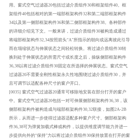
用。窗式空气过滤器20包括过滤介质组件30和框架组件40。框
架组件40包括相对的第一端部框架构件32和第二端部框架构件
34以及第一侧部框架构件36和第二侧部框架构件38。各种部件
的详细介绍见下文。一般来讲，过滤介质组件30被构造成通过
将端部框架构件32,34按照箭头“A”所指示的朝向或远离彼此引导
而在塌缩状态与伸展状态之间轻松转换。将过滤介质组件30转
换到处于伸展状态的所需尺寸或长度之后，操纵侧部框架构件
36,38以将过滤介质组件30固定在所选择的伸展状态。窗式空气
过滤器20不需要全刚性框架永久性地围绕过滤介质组件30，并
且可调节以适配各种尺寸的窗户开口。
[0035] 窗式空气过滤器20通常可移除地安装在部分打开的窗户
中。窗式空气过滤器20包括一对可伸展侧部框架构件36,38，该
侧部框架构件被构造成与端部框架构件30,32联接，如图2A-2B
所示，从而进一步使得过滤器适配多种窗户尺寸。侧部框架构
件36,38可为弹簧加载式棒或构件，以提供维度调节能力并进一
步提供向外的“保持”力以将过滤介质组件30保持放置在打开的窗