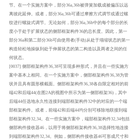
节。在一个实施方案中，部分36a,36b被弹簧加载成被偏压以远
离彼此延伸。或者，部分36a,36b可通过摩擦方式调节或通过螺
纹进行螺旋式调节。无论如何，部分36a,36b中的每个部分的长
度小于处于扩展状态的侧部框架构件36的总长度。因此，第一
部分36a和第二部分36b可由使用者(手动)从处于塌缩状态的第一
构造轻松地操纵到处于伸展状态的第二构造以及两者之间的任
何状态。
[0037] 侧部框架构件36,38可呈现多种形式，并且在一些实施方
案中基本上相同。在一个实施方案中，侧部框架构件36,38为管
状并且具有圆形横截面。侧部框架构件36,38各自限定相对的前
端42和后端44(在图2A的视图中所示为第一侧部框架36)，其中
后端44任选地永久性连接到端部框架构件32中的对应的一个端
部框架构件。或者，前端42和后端44均分别可移除地联接到端
部框架构件32,34。在一些实施方案中，端部框架构件32,34包括
侧部构件接收器46，以用于将侧部框架构件36,38选择性地连接
到端部框架构件32,34。例如，侧部构件接收器46可形成尺寸和