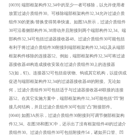
[0039] 端部框架构件32,34中的至少一者可移除，以允许使用者
放置过滤介质组件30。可移除端部框架构件32,34允许过滤介质
组件30的更换/替换变得简单快速。如图3A所示，过滤介质组件
30可沿着侧部构件36,38滑动并且附接到两个端部构件32,34。端
部构件32,34可包括过滤器接收器48。过滤介质组件30可能包括
有利于将过滤介质组件30附接到端部框架构件32,34以及从端部
框架构件移除的连接器52。例如，端部框架构件32,34可将过滤
器接收器48构造成接收安装在过滤介质组件30上的连接器
52(如，钉)。连接器52可包括齿状物、钩或其它机构，以提供或
促进与端部框架构件32,34的过滤器接收器48的附接。无论如
何，过滤介质组件30可包括适于与过滤器接收器48联接的连接
器52。在其它实施方案中，端部框架构件32,34可能包括“凹”附
接几何结构，并且过滤介质组件30可包括“凸”附接部件。
[0040] 如图3A所示，过滤介质组件30附接到可调节侧部框架构
件32,34。在图3B和图3C中，还示出了没有框架组件40的过滤介
质组件30。过滤介质组件30可包括附接件54，诸如开口管、凹