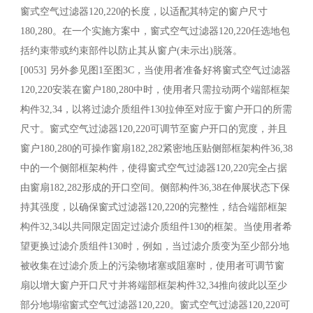
窗式空气过滤器120,220的长度，以适配其特定的窗户尺寸
180,280。在一个实施方案中，窗式空气过滤器120,220任选地包
括约束带或约束部件以防止其从窗户(未示出)脱落。
[0053] 另外参见图1至图3C，当使用者准备好将窗式空气过滤器
120,220安装在窗户180,280中时，使用者只需拉动两个端部框架
构件32,34，以将过滤介质组件130拉伸至对应于窗户开口的所需
尺寸。窗式空气过滤器120,220可调节至窗户开口的宽度，并且
窗户180,280的可操作窗扇182,282紧密地压贴侧部框架构件36,38
中的一个侧部框架构件，使得窗式空气过滤器120,220完全占据
由窗扇182,282形成的开口空间。侧部构件36,38在伸展状态下保
持其强度，以确保窗式过滤器120,220的完整性，结合端部框架
构件32,34以共同限定固定过滤介质组件130的框架。当使用者希
望更换过滤介质组件130时，例如，当过滤介质变为至少部分地
被收集在过滤介质上的污染物堵塞或阻塞时，使用者可调节窗
扇以增大窗户开口尺寸并将端部框架构件32,34推向彼此以至少
部分地塌缩窗式空气过滤器120,220。窗式空气过滤器120,220可