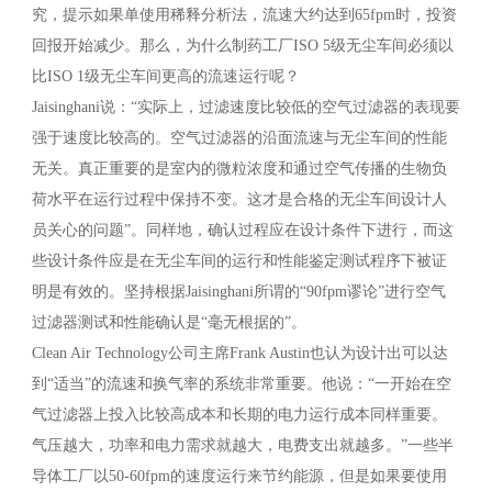
究，提示如果单使用稀释分析法，流速大约达到65fpm时，投资
回报开始减少。那么，为什么制药工厂ISO 5级无尘车间必须以
比ISO 1级无尘车间更高的流速运行呢？
Jaisinghani说：“实际上，过滤速度比较低的空气过滤器的表现要
强于速度比较高的。空气过滤器的沿面流速与无尘车间的性能
无关。真正重要的是室内的微粒浓度和通过空气传播的生物负
荷水平在运行过程中保持不变。这才是合格的无尘车间设计人
员关心的问题”。同样地，确认过程应在设计条件下进行，而这
些设计条件应是在无尘车间的运行和性能鉴定测试程序下被证
明是有效的。坚持根据Jaisinghani所谓的“90fpm谬论”进行空气
过滤器测试和性能确认是“毫无根据的”。
Clean Air Technology公司主席Frank Austin也认为设计出可以达
到“适当”的流速和换气率的系统非常重要。他说：“一开始在空
气过滤器上投入比较高成本和长期的电力运行成本同样重要。
气压越大，功率和电力需求就越大，电费支出就越多。”一些半
导体工厂以50-60fpm的速度运行来节约能源，但是如果要使用