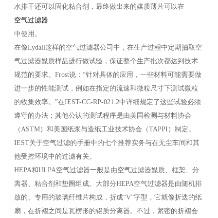
水排干还可以固化粘合剂，最终做出来的媒质薄片可以在
空气过滤器
中使用。
在像Lydall这样的空气过滤器公司中，在生产过程中定期抽取空
气过滤器媒质样品进行做试验，保证整个生产批次都达到技术
规范的要求。Frost说：“针对具体的应用，一些材料可能需要做
进一步的性能测试，例如在指定的流速和微粒尺寸下测试微粒
的收集效率。”在IEST-CC-RP-021.2中详细规定了这些试验必须
遵守的办法；其他公认的测试程序是由美国检测与材料协会
（ASTM）和美国纸浆与造纸工业技术协会（TAPPI）制定。
IEST关于空气过滤的手册中的七个推荐实务与在无尘车间和其
他受控环境中的过滤有关。
HEPA和ULPA空气过滤器一般是由空气过滤器媒质、框架、分
离器、粘合剂和垫圈组成。大部分HEPA空气过滤器是由随机排
放的、专用的玻璃纤维片构成，折成“V”字型，它就像折迭的纸
扇，在折褶之间是瓦楞形的铝质分离器。不过，紧密的折褶会