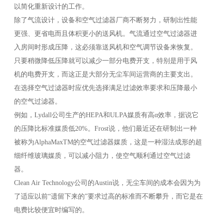
以简化重新设计的工作。
除了气流设计，设备和空气过滤器厂商不断努力，研制出性能
更强、更省电而且体积更小的送风机。气流通过空气过滤器进
入房间时形成压降，这必须靠送风机和空气调节设备来恢复。
只要稍微降低压降就可以减少一部分电费开支，特别是用于风
机的电费开支，而这正是大部分无尘车间运营商的主要支出。
在选择空气过滤器时应优先选择满足过滤效率要求和压降最小
的空气过滤器。
例如，Lydall公司生产的HEPA和ULPA媒质有高α效率，据说它
的压降比标准媒质低20%。Frost说，他们最近还在研制出一种
被称为AlphaMaxTM的空气过滤器媒质，这是一种湿法成形的超
细纤维玻璃媒质，可以减小阻力，使空气顺利通过空气过滤
器。
Clean Air Technology公司的Austin说，无尘车间的成本会因为为
了适应以前“遗留下来的”要求过高的标准而不断攀升，而它是在
电费比较便宜时编写的。