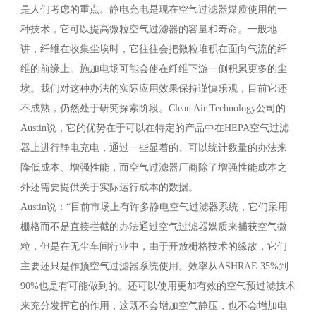
是人们考虑的重点。静电充电是现在空气过滤器媒质使用的一
种技术，它可以提高微粒空气过滤器的容量和寿命。一般地
讲，纤维在收集尘埃时，它往往会把微粒堆积在面向气流的纤
维的前缘上。施加电场可能会使在纤维下游一侧积累更多的尘
埃。我们对这种办法的实际应用效果保持谨慎乐观，目前它还
不成熟，仍然处于研究探索阶段。Clean Air Technology公司的
Austin说，它的优势在于可以在特定的产品中在HEPA空气过滤
器上进行静电充电，通过一些显着的、可以统计数量的办法来
降低成本、增强性能，而空气过滤器厂商除了增强性能成本之
外还需要提供关于实际运行成本的数据。
Austin说：“目前市场上有许多静电空气过滤器系统，它们采用
栅格而不是直接拦截的办法通过空气过滤器媒质来捕获空气微
粒，但是在无尘车间行业中，由于开放栅格技术的缘故，它们
主要还只是作预空气过滤器系统使用。效率从ASHRAE 35%到
90%也是有可能做到的。还可以使用更加有效的空气预过滤技术
来充分发挥它的作用，这既不会增加空气静压，也不会增加电