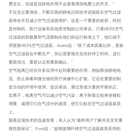
费支出，也就是说静电作用不会显着增加电费上的开支。”
不仅含尘量增加，不断完善的静电沉积技术还能延长空气过滤
器寿命并且减少空气过滤器维护。这是一个重要的收获，特别
是对制药、医疗设备和其他受管制的公司来说，只要HEPA空气
过滤器的荷载量和气流限制在他们的运行标准之下，他们就不
用更换HEPA空气过滤器。Austin说：“除了成本因素以外，更换
空气过滤器会中断生产，所以需要预先安排好停工时间，进行
重新清洁、重新认证和重新确认。”
空气电离已经在许多应用中起到重要的作用，例如释放静电电
流、防止病毒和微生物在医疗保健中心扩散。它还在重要的制
造活动的环境中使用。提议者说，通过形成大量的平衡的正、
负离子，电离空气可以减少空气污染：离子附着尘粒将使微粒
增重、减缓它们在气流中的速度，使它们粘在空气过滤器媒质
上。
随着这项技术的迅速发展，有人认为“最终用户了解并且非常重
视性能保证”。Frost说：“超细玻璃纤维空气过滤器媒质采用的