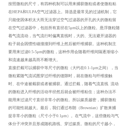
按照微粒的尺寸，有四种机制可以用来捕获微粒或者使微粒粘
在HEPA和ULPA空气过滤器上。筛选是最常见的过滤机制，它
只能使因体积太大而无法穿过空气过滤器的开孔的大的微粒留
在空气过滤器中，包括所有直径在5μm以上的微粒。悬浮微粒随
着气流流动，当气流行时偏离直线时，大的、无法避开滤器的
粒子就会因惯性碰撞撞到纤维上然后被纤维捕获。这种机制主
要用来过滤0.5-5μm的微粒，这种作用会随着纤维间隔逐渐缩小
和流速越来越高而不断增大。
直接拦截可以捕获中等尺寸的微粒（大约在0.1-1μm之间），当
微粒紧随气流试图穿过纤维的缝隙时，就在微粒与纤维接触
时、在中途被截获或者被捕获。通过拦截，随着气流直线 流动
的微粒进入纤维的活动半径然后就会被纤维粘住；这种办法不
能用来过滤尺寸直径非常小的微粒。所以媒质越密，捕获微粒
的可能性就越大。最后，我们通过布朗（Brownian）扩散来捕
捉非常小的微粒（尺寸小于0.1μm）。在气流中，这些微粒与气
体分子冲突并且形成随机路线、穿过媒质。微粒的尺寸越小，