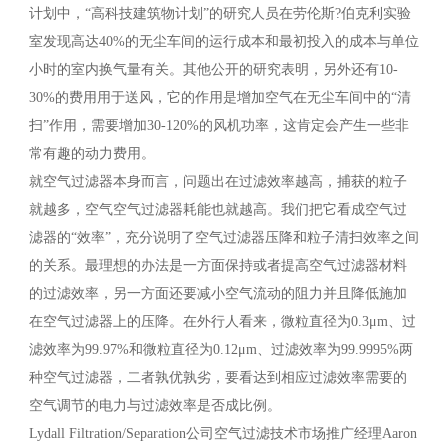
计划中，“高科技建筑物计划”的研究人员在劳伦斯?伯克利实验
室发现高达40%的无尘车间的运行成本和最初投入的成本与单位
小时的室内换气量有关。其他公开的研究表明，另外还有10-
30%的费用用于送风，它的作用是增加空气在无尘车间中的“清
扫”作用，需要增加30-120%的风机功率，这肯定会产生一些非
常有趣的动力费用。
就空气过滤器本身而言，问题出在过滤效率越高，捕获的粒子
就越多，空气空气过滤器耗能也就越高。我们把它看成空气过
滤器的“效率”，充分说明了空气过滤器压降和粒子清扫效率之间
的关系。最理想的办法是一方面保持或者提高空气过滤器材料
的过滤效率，另一方面还要减小空气流动的阻力并且降低施加
在空气过滤器上的压降。在外行人看来，微粒直径为0.3μm、过
滤效率为99.97%和微粒直径为0.12μm、过滤效率为99.9995%两
种空气过滤器，二者孰优孰劣，要看达到相应过滤效率需要的
空气调节的电力与过滤效率是否成比例。
Lydall Filtration/Separation公司空气过滤技术市场推广经理Aaron