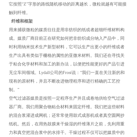
它按照“Z”字形的路线随机移动的距离越长，微粒就越有可能接
触到纤维。
纤维和框架
用来捕获微粒的媒质往往是用非纺织的纸或者超细纤维材料构
成。媒质厂商目前正在研究如何把非纺织成分纳入产品中，同
时利用纳米技术生产新型材料，它可以生产出更小的纤维或者
生产出具有类似于栅格的属性的亚微米材料。我们还在寻找关
于粘合化学材料和加工的新办法，以便把性能更好的产品引进
无尘车间领域。Lydall公司的Frost说：“我们一直在关注新的和
现有的原材料，并且不断改进物理程序和进行精确的工艺控
制。”
空气过滤器媒质是按照一定程序生产并且成卷地供给空气过滤
器厂商。我们用聚合物粘合材料来固定纤维。我们把这些材料
的混合浆灌进成网机；还常常使用鼓式成形机或者真空圆网抄
纸机。然后，在用热鼓膜来干燥湿的纤维薄片之前，先利用重
力和真空把混合浆中的水排干。干燥过程不仅可以把媒质中的